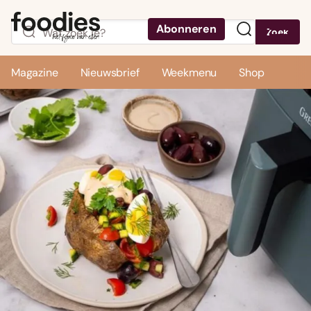
Abonneren
Zoek
Menu
Magazine
Nieuwsbrief
Weekmenu
Shop