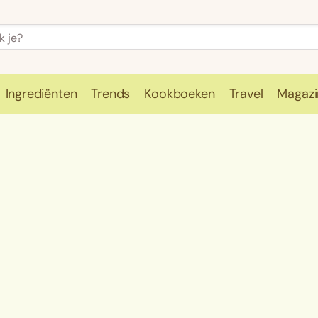
Ingrediënten
Trends
Kookboeken
Travel
Magazi
e
Kookschool
Ingrediënten
Trends
Kookboeken