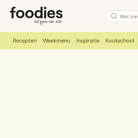
Recepten
Weekmenu
Inspiratie
Kookschool
Recepten
Weekmenu
Inspirati