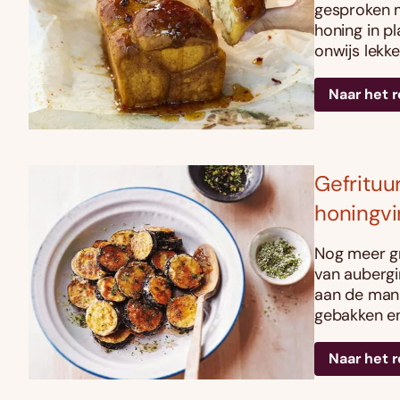
gesproken m
honing in p
onwijs lekke
Naar het 
Gefrituu
honingvi
Nog meer gro
van aubergi
aan de mani
gebakken en
Naar het 