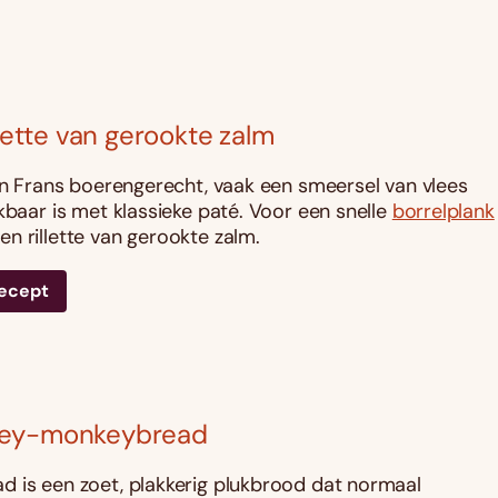
llette van gerookte zalm
een Frans boerengerecht, vaak een smeersel van vlees
jkbaar is met klassieke paté. Voor een snelle
borrelplank
n rillette van gerookte zalm.
recept
ey-monkeybread
 is een zoet, plakkerig plukbrood dat normaal