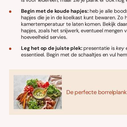
is voor iedereen, maar zie je plank er ook nog e
Begin met de koude hapjes:
heb je alle boo
hapjes die je in de koelkast kunt bewaren. Zo
kamertemperatuur te laten komen. Bekijk daar
hapjes, zoals het snijwerk, eventueel mengen v
hoeveelheid servies.
Leg het op de juiste plek:
presentatie is
key
e
essentieel. Begin met de schaaltjes en vul he
De perfecte borrelplank