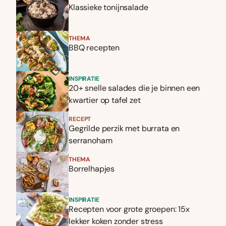
Klassieke tonijnsalade
THEMA
BBQ recepten
INSPIRATIE
20+ snelle salades die je binnen een
kwartier op tafel zet
RECEPT
Gegrilde perzik met burrata en
serranoham
THEMA
Borrelhapjes
e
INSPIRATIE
Recepten voor grote groepen: 15x
lekker koken zonder stress