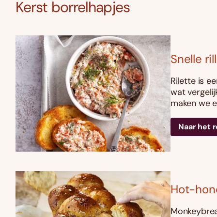
Kerst borrelhapjes
Snelle ri
Rilette is 
wat vergeli
maken we ee
Naar het 
Hot-hon
Monkeybread