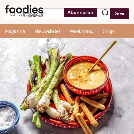
Abonneren
Zoek
Menu
Magazine
Nieuwsbrief
Weekmenu
Shop