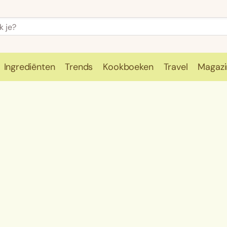
Ingrediënten
Trends
Kookboeken
Travel
Magazi
e
Kookschool
Ingrediënten
Trends
Kookboeken