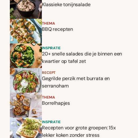
Klassieke tonijnsalade
THEMA
BBQ recepten
INSPIRATIE
20+ snelle salades die je binnen een
kwartier op tafel zet
RECEPT
Gegrilde perzik met burrata en
serranoham
THEMA
Borrelhapjes
INSPIRATIE
Recepten voor grote groepen: 15x
lekker koken zonder stress