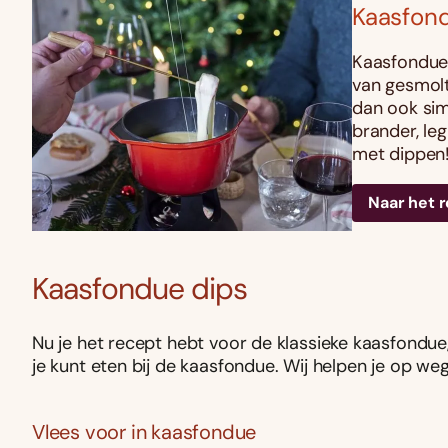
Kaasfon
Kaasfondue 
van gesmolt
dan ook si
brander, le
met dippen
Naar het 
Kaasfondue dips
Nu je het recept hebt voor de klassieke kaasfondue
je kunt eten bij de kaasfondue. Wij helpen je op weg
Vlees voor in kaasfondue