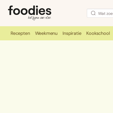
Recepten
Weekmenu
Inspiratie
Kookschool
Recepten
Weekmenu
Inspirati