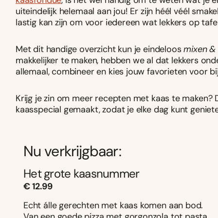
kaasfondue
, is het wel handig om te weten wat je er
uiteindelijk helemaal aan jou! Er zijn héél véél sma
lastig kan zijn om voor iedereen wat lekkers op tafel
Met dit handige overzicht kun je eindeloos
mixen &
makkelijker te maken, hebben we al dat lekkers ond
allemaal, combineer en kies jouw favorieten voor b
Krijg je zin om meer recepten met kaas te maken? 
kaasspecial gemaakt, zodat je elke dag kunt genie
Nu verkrijgbaar:
Het grote kaasnummer
€ 12.99
Echt álle gerechten met kaas komen aan bod.
Van een goede pizza met gorgonzola tot pasta