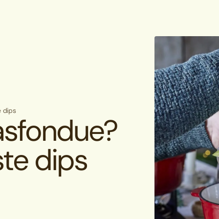
e dips
aasfondue?
ste dips