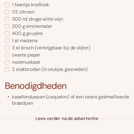
1
teentje
knoflook
1/2
citroen
300
ml
droge witte wijn
200
g
emmentaler
400
g
gruyère
1
el
maizena
3
el
kirsch
(verkrijgbaar bij de slijter)
zwarte peper
nootmuskaat
2
stokbroden
(in stukjes gesneden)
Benodigdheden
kaasfonduepan (caquelon) of een zware geëmailleerde
braadpan
Lees verder na de advertentie