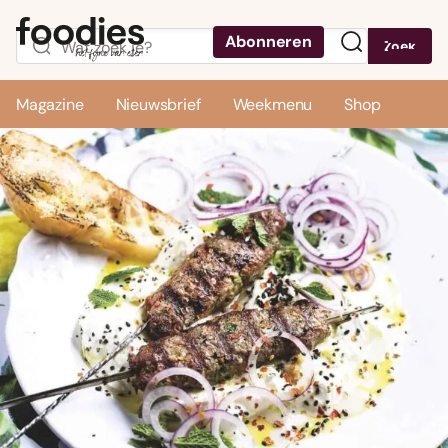
Abonneren
Zoek
Menu
Magazine
Nieuwsbrief
Weekmenu
Shop