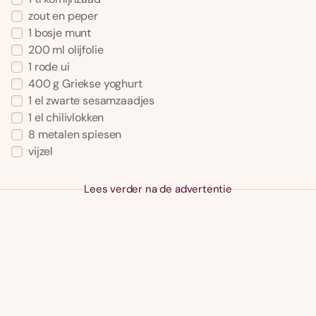
zout en peper
1 bosje munt
200 ml olijfolie
1 rode ui
400 g Griekse yoghurt
1 el zwarte sesamzaadjes
1 el chilivlokken
8 metalen spiesen
vijzel
Lees verder na de advertentie