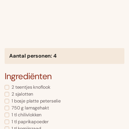
Aantal personen: 4
Ingrediënten
2 teentjes knoflook
2 sjalotten
1 bosje platte peterselie
750 g lamsgehakt
1 tl chilivlokken
1 tl paprikapoeder
1 tl komijnzaad