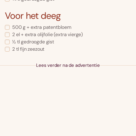
Voor het deeg
500 g + extra patentbloem
2 el + extra olijfolie (extra vierge)
½ tl gedroogde gist
2 tl fijn zeezout
Lees verder na de advertentie