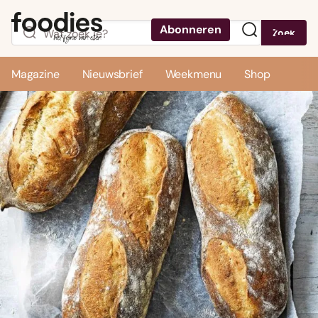
Abonneren
Zoek
Menu
Magazine
Nieuwsbrief
Weekmenu
Shop