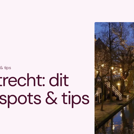
 & tips
recht: dit
tspots & tips