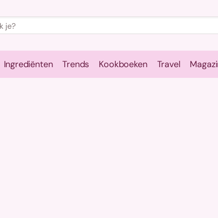
Ingrediënten
Trends
Kookboeken
Travel
Magazi
e
Kookschool
Ingrediënten
Trends
Kookboeken