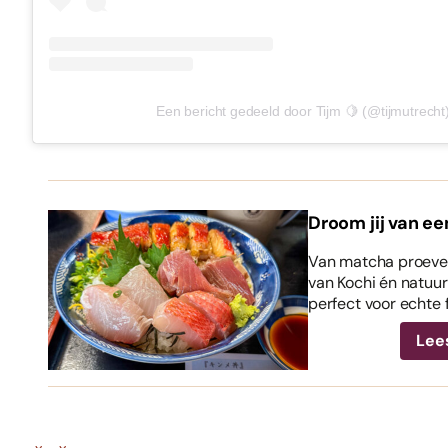
Een bericht gedeeld door Tijm 🍋 (@tijmutrecht
Droom jij van ee
Van matcha proeven
van Kochi én natuurl
perfect voor echte 
Lee