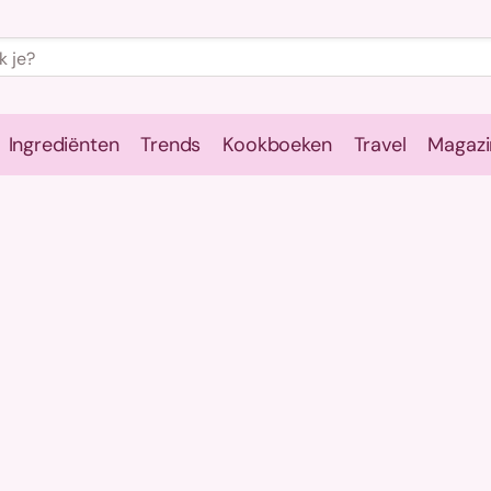
Ingrediënten
Trends
Kookboeken
Travel
Magazi
e
Kookschool
Ingrediënten
Trends
Kookboeken