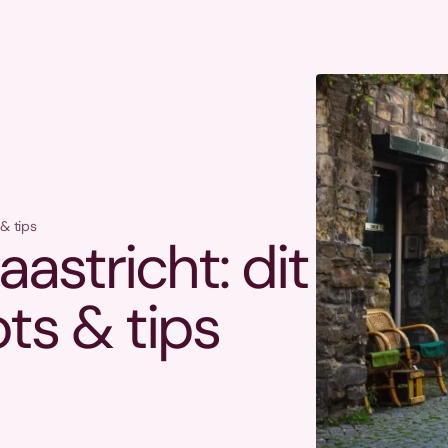
 & tips
astricht: dit
ts & tips