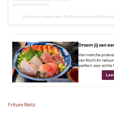
Een bericht gedeeld door De Bisschopsmolen (@debissc
Droom jij van ee
Van matcha proeven
van Kochi én natuurl
perfect voor echte 
Lee
Friture Reitz