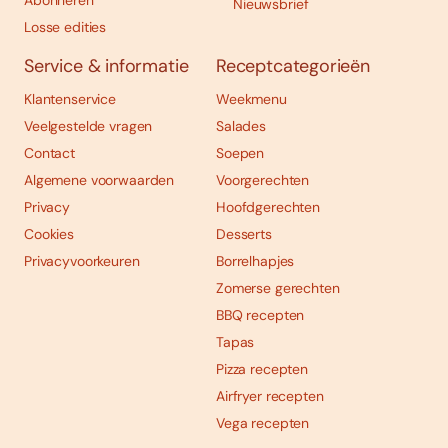
Abonneren
Nieuwsbrief
Losse edities
Service & informatie
Receptcategorieën
Klantenservice
Weekmenu
Veelgestelde vragen
Salades
Contact
Soepen
Algemene voorwaarden
Voorgerechten
Privacy
Hoofdgerechten
Cookies
Desserts
Privacyvoorkeuren
Borrelhapjes
Zomerse gerechten
BBQ recepten
Tapas
Pizza recepten
Airfryer recepten
Vega recepten