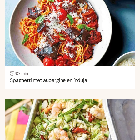
Uitdagend
(5)
Gang
Bijgerecht
(4)
Hoofdgerecht
(232)
Lunch
(35)
Voorgerecht
(3)
30 min
Spaghetti met aubergine en ‘nduja
Wensen
Gezond
(242)
Glutenvrij
(3)
Koolhydraatarm
(6)
Veganistisch
(31)
Vegetarisch
(93)