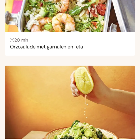
Thema
Aardappel
(10)
Brood
(1)
20 min
Gehakt
(13)
Orzosalade met garnalen en feta
Gevogelte
(13)
Gnocchi
(1)
Lasagne
(4)
Ovenschotel
(21)
Pasta
(242)
Salade
(16)
Snel recept
(67)
Soep
(8)
Stoofschotel
(6)