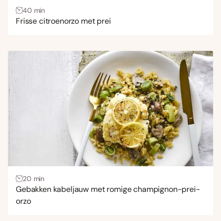
40 min
Vis
(49)
Frisse citroenorzo met prei
Vlees
(54)
Zalm
(3)
Keuken
Aziatisch
(17)
Frans
(1)
Italiaans
(211)
Mexicaans
(2)
Midden-Oosters
(5)
Spaans
(5)
20 min
Gebakken kabeljauw met romige champignon-prei-
orzo