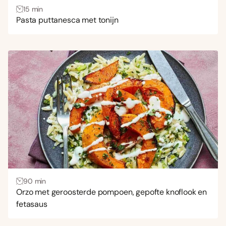
15 min
Pasta puttanesca met tonijn
90 min
Orzo met geroosterde pompoen, gepofte knoflook en
fetasaus