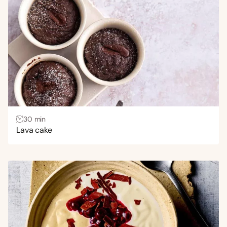
Uitdagend
(3)
Gang
Bijgerecht
(291)
Borrelhapjes en snacks
(108)
Brunch
(224)
Dranken
(123)
30 min
Gebak
(59)
Lava cake
Hoofdgerecht
(812)
Lunch
(538)
Nagerecht
(156)
Ontbijt
(94)
Voorgerecht
(348)