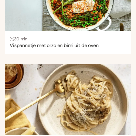
Thema
Aardappel
(4)
Brood
(1)
30 min
Gehakt
(9)
Vispannetje met orzo en bimi uit de oven
Gevogelte
(14)
Noedels
(3)
Ovenschotel
(9)
Pasta
(208)
Salade
(19)
Saus
(1)
Snel recept
(117)
Soep
(6)
Vis
(38)