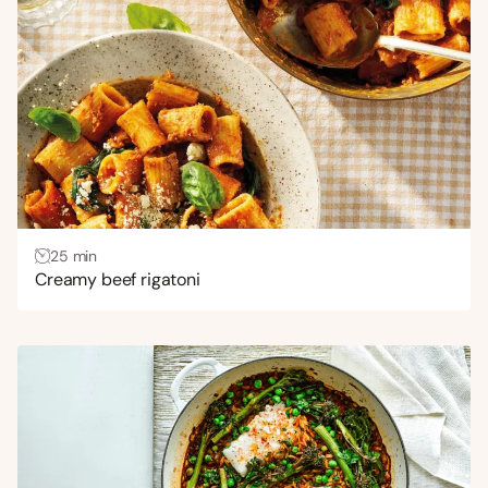
Uitdagend
(1)
Gang
Bijgerecht
(1)
Hoofdgerecht
(197)
Lunch
(28)
Voorgerecht
(2)
25 min
Creamy beef rigatoni
Wensen
Gezond
(111)
Glutenvrij
(3)
Koolhydraatarm
(4)
Veganistisch
(17)
Vegetarisch
(74)