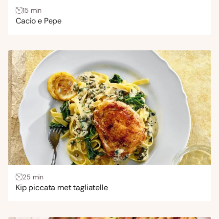
15 min
Vlees
(60)
Cacio e Pepe
Zalm
(2)
Keuken
Aziatisch
(24)
Italiaans
(168)
Mexicaans
(1)
Midden-Oosters
(3)
Spaans
(1)
25 min
Kip piccata met tagliatelle