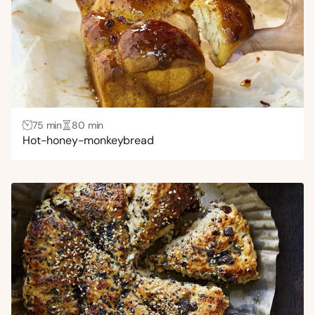
75 min
80 min
Hot-honey-monkeybread