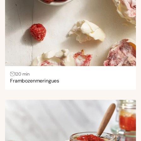
Gang
Bijgerecht
(20)
Borrelhapjes en snacks
(37)
Brunch
(319)
Dranken
(98)
Gebak
(1.061)
120 min
Hoofdgerecht
(10)
Frambozenmeringues
Lunch
(56)
Nagerecht
(1.252)
Ontbijt
(182)
Voorgerecht
(9)
Wensen