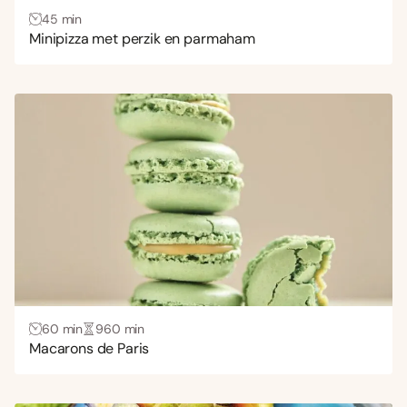
45 min
Vlees
(1)
Minipizza met perzik en parmaham
Zoet
(37)
Keuken
Aziatisch
(2)
Frans
(2)
Mexicaans
(3)
Midden-Oosters
(1)
60 min
960 min
Macarons de Paris