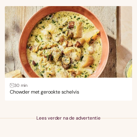
Stamppot
(4)
Stoofschotel
(14)
Taart
(1)
Tapas
(12)
Vis
(477)
Vlees
(23)
Zalm
(32)
Keuken
30 min
Chowder met gerookte schelvis
Aziatisch
(112)
Frans
(75)
Italiaans
(113)
Lees verder na de advertentie
Mexicaans
(23)