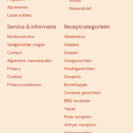
Studio
Abonneren
Nieuwsbrief
Losse edities
Service & informatie
Receptcategorieën
Klantenservice
Weekmenu
Veelgestelde vragen
Salades
Contact
Soepen
Algemene voorwaarden
Voorgerechten
Privacy
Hoofdgerechten
Cookies
Desserts
Privacyvoorkeuren
Borrelhapjes
Zomerse gerechten
BBQ recepten
Tapas
Pizza recepten
Airfryer recepten
Vega recepten