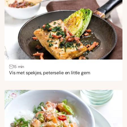
Uitdagend
(18)
Gang
Bijgerecht
(47)
Borrelhapjes en snacks
(29)
Brunch
(26)
Dranken
(1)
15 min
Hoofdgerecht
(477)
Vis met spekjes, peterselie en little gem
Lunch
(93)
Ontbijt
(2)
Voorgerecht
(180)
Wensen
Gezond
(266)