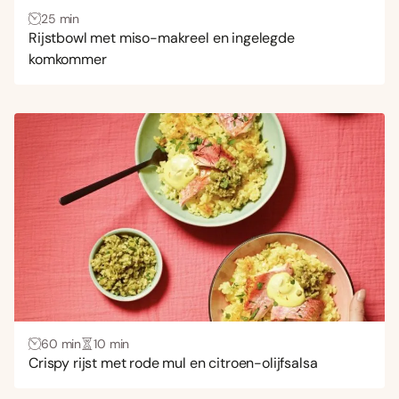
25 min
IJs
(2)
Rijstbowl met miso-makreel en ingelegde
Koekjes
(2)
komkommer
Lasagne
(1)
Noedels
(5)
Ovenschotel
(17)
Pasta
(69)
Pizza
(8)
Quiche
(2)
Rijst
(65)
Salade
(26)
Saus
(3)
60 min
10 min
Snel recept
(105)
Crispy rijst met rode mul en citroen-olijfsalsa
Soep
(20)