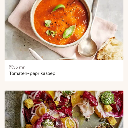
Uitdagend
(3)
Gang
Bijgerecht
(114)
Borrelhapjes en snacks
(30)
Brunch
(94)
Dranken
(28)
35 min
Gebak
(133)
Tomaten-paprikasoep
Hoofdgerecht
(754)
Lunch
(208)
Nagerecht
(196)
Ontbijt
(9)
Voorgerecht
(178)