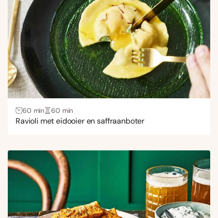
60 min
60 min
Ravioli met eidooier en saffraanboter