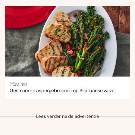
Keuken
Aziatisch
(85)
Frans
(191)
Italiaans
(178)
Mexicaans
(28)
Midden-Oosters
(79)
Spaans
(50)
20 min
Gesmoorde aspergebroccoli op Siciliaanse wijze
Lees verder na de advertentie