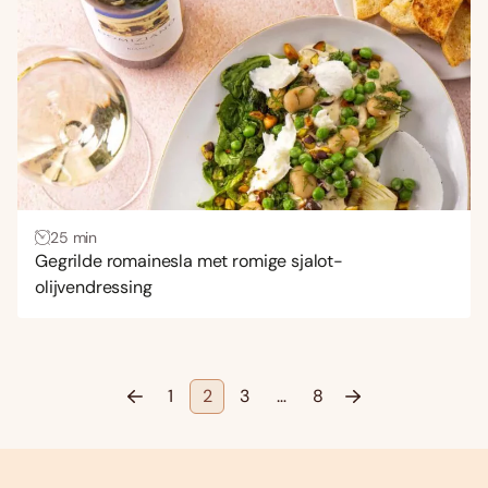
25 min
Gegrilde romainesla met romige sjalot-
olijvendressing
1
2
3
…
8