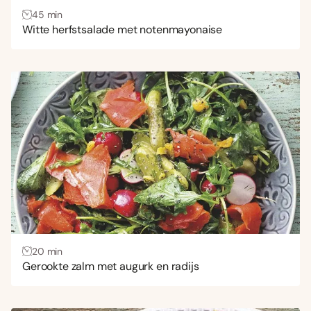
45 min
Tapas
(8)
Witte herfstsalade met notenmayonaise
Vis
(40)
Vlees
(24)
Zalm
(3)
Zoet
(1)
Keuken
Aziatisch
(11)
Frans
(33)
Italiaans
(85)
Mexicaans
(7)
20 min
Gerookte zalm met augurk en radijs
Midden-Oosters
(29)
Spaans
(16)