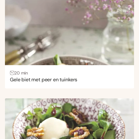
Uitdagend
(4)
Gang
Bijgerecht
(230)
Borrelhapjes en snacks
(5)
Brunch
(55)
Dranken
(4)
20 min
Hoofdgerecht
(174)
Gele biet met peer en tuinkers
Lunch
(387)
Nagerecht
(2)
Ontbijt
(4)
Voorgerecht
(239)
Wensen