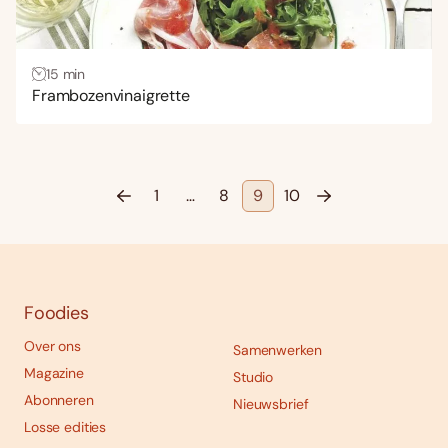
15 min
Frambozenvinaigrette
1
…
8
9
10
Foodies
Over ons
Samenwerken
Magazine
Studio
Abonneren
Nieuwsbrief
Losse edities