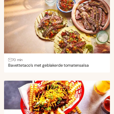
Uitdagend
(4)
Gang
Bijgerecht
(32)
Borrelhapjes en snacks
(25)
Brunch
(10)
Dranken
(9)
70 min
Gebak
(15)
Bavettetaco’s met geblakerde tomatensalsa
Hoofdgerecht
(175)
Lunch
(74)
Nagerecht
(17)
Ontbijt
(3)
Voorgerecht
(28)