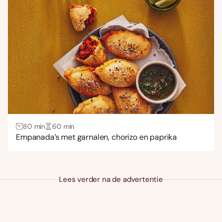
Soep
(8)
Stamppot
(1)
Stoofschotel
(25)
Taart
(7)
Tapas
(21)
Vis
(40)
Vlees
(101)
80 min
60 min
Zalm
(1)
Empanada’s met garnalen, chorizo en paprika
Zoet
(25)
Keuken
Lees verder na de advertentie
Aziatisch
(794)
Frans
(1.148)