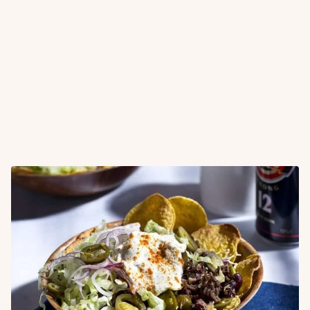
Italiaans
(1.334)
Mexicaans
(293)
Midden-Oosters
(609)
Spaans
(205)