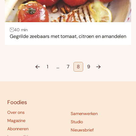
40 min
Gegrilde zeebaars met tomaat, citroen en amandelen
1
…
7
8
9
Foodies
Over ons
Samenwerken
Magazine
Studio
Abonneren
Nieuwsbrief