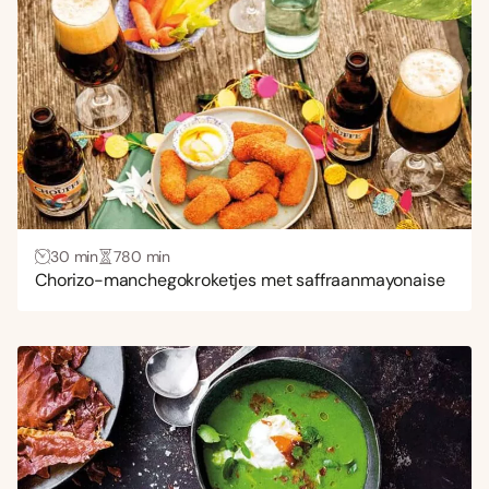
Uitdagend
(6)
Gang
Bijgerecht
(34)
Borrelhapjes en snacks
(15)
Brunch
(8)
Dranken
(8)
30 min
780 min
Gebak
(9)
Chorizo-manchegokroketjes met saffraanmayonaise
Hoofdgerecht
(95)
Lunch
(23)
Nagerecht
(20)
Ontbijt
(1)
Voorgerecht
(50)