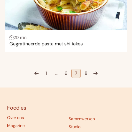
20 min
Gegratineerde pasta met shiitakes
1
…
6
7
8
Foodies
Over ons
Samenwerken
Magazine
Studio