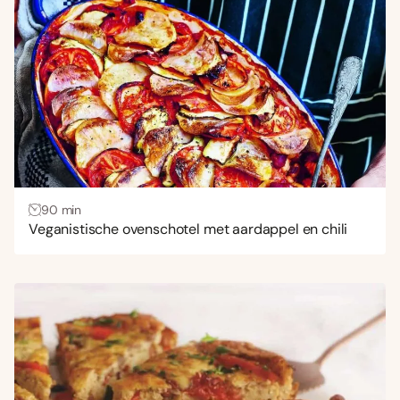
Uitdagend
(11)
Gang
Bijgerecht
(23)
Borrelhapjes en snacks
(6)
Brunch
(1)
Gebak
(2)
90 min
Hoofdgerecht
(154)
Veganistische ovenschotel met aardappel en chili
Lunch
(4)
Ontbijt
(1)
Voorgerecht
(5)
Wensen
Gezond
(87)