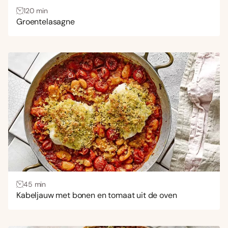
120 min
Pasta
(38)
Groentelasagne
Pizza
(1)
Quiche
(3)
Rijst
(6)
Saus
(1)
Snel recept
(8)
Stamppot
(2)
Stoofschotel
(4)
Taart
(1)
Tapas
(1)
45 min
Vis
(12)
Kabeljauw met bonen en tomaat uit de oven
Vlees
(53)
Zoet
(1)