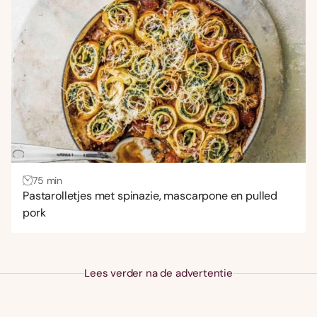
Zoete aardappel
(1)
Keuken
Aziatisch
(4)
Frans
(30)
Italiaans
(68)
Mexicaans
(7)
Midden-Oosters
(6)
75 min
Pastarolletjes met spinazie, mascarpone en pulled
Spaans
(9)
pork
Lees verder na de advertentie