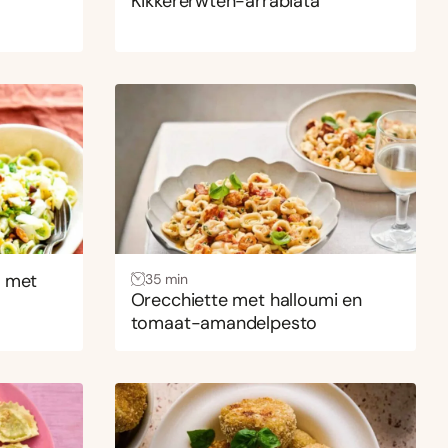
Kikkererwten-arrabiata
a met
35 min
Orecchiette met halloumi en
tomaat-amandelpesto