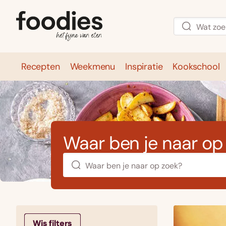
Recepten
Weekmenu
Inspiratie
Kookschool
Recepten
Weekmenu
Inspirati
Waar ben je naar op