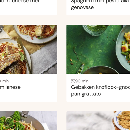
c ‘n’ cheese met
Spaghetti met pesto alla
genovese
0 min
90 min
 milanese
Gebakken knoflook-gnoc
pan grattato