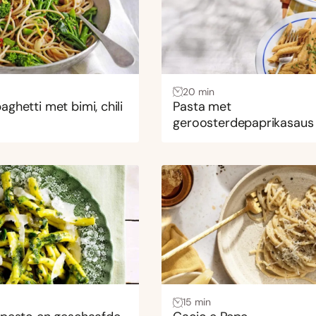
20 min
ghetti met bimi, chili
Pasta met
geroosterdepaprikasaus
15 min