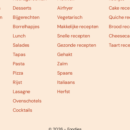
s
Desserts
Airfryer
Cake rece
n
Bijgerechten
Vegetarisch
Quiche re
Borrelhapjes
Makkelijke recepten
Brood rec
Lunch
Snelle recepten
Cheeseca
Salades
Gezonde recepten
Taart rec
Tapas
Gehakt
Pasta
Zalm
Pizza
Spaans
Rijst
Italiaans
Lasagne
Herfst
Ovenschotels
Cocktails
© 2026 - Foodies