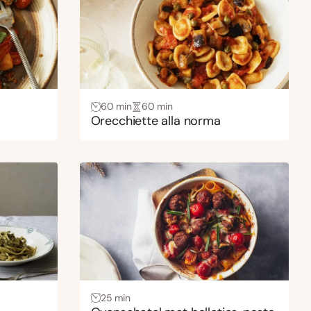
60 min
60 min
Orecchiette alla norma
25 min