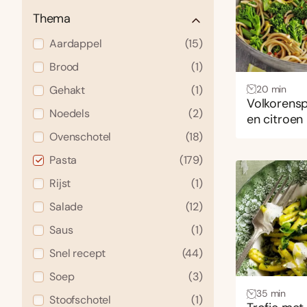
Thema
Aardappel
(15)
Brood
(1)
Gehakt
(1)
20 min
Volkorenspa
Noedels
(2)
en citroen
Ovenschotel
(18)
Pasta
(179)
Rijst
(1)
Salade
(12)
Saus
(1)
Snel recept
(44)
Soep
(3)
35 min
Stoofschotel
(1)