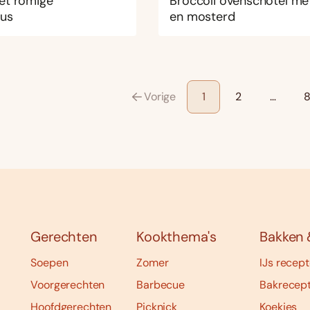
et romige
Broccoli ovenschotel me
us
en mosterd
Vorige
1
2
…
Gerechten
Kookthema's
Bakken 
Soepen
Zomer
IJs recep
Voorgerechten
Barbecue
Bakrecep
Hoofdgerechten
Picknick
Koekjes