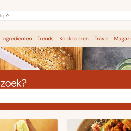
Ingrediënten
Trends
Kookboeken
Travel
Magazi
e
Kookschool
Ingrediënten
Trends
Kookboeken
 zoek?