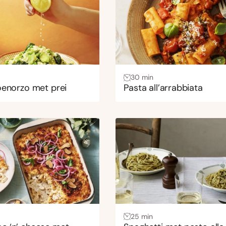
30 min
roenorzo met prei
Pasta all’arrabbiata
25 min