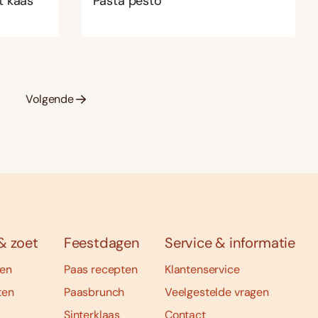
t kaas
Pasta pesto
8
Volgende
& zoet
Feestdagen
Service & informatie
ten
Paas recepten
Klantenservice
ten
Paasbrunch
Veelgestelde vragen
Sinterklaas
Contact