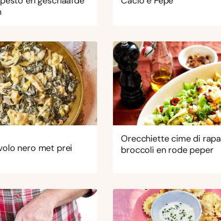
 pesto en geschaafde
Cacio e Pepe
n
Orecchiette cime di rap
olo nero met prei
broccoli en rode peper