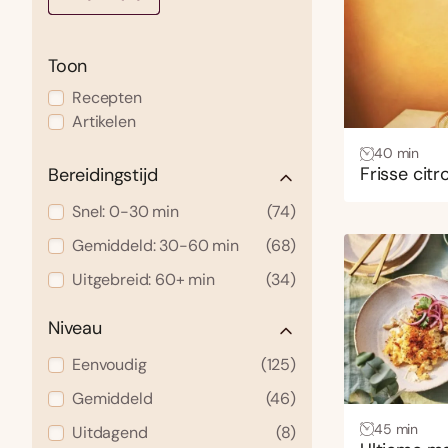
Toon
Recepten
Artikelen
40 min
Frisse cit
Bereidingstijd
Inspiratie
Snel: 0-30 min
(74)
Ingredienten
Gemiddeld: 30-60 min
(68)
Kookschool
Uitgebreid: 60+ min
(34)
Hubs
Kookboeken
Niveau
Recepten
Eenvoudig
(125)
Trends
Gemiddeld
(46)
45 min
Uitdagend
(8)