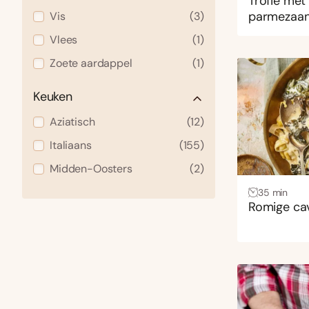
Trofie met
parmezaa
Vis
(3)
Vlees
(1)
Zoete aardappel
(1)
Keuken
Aziatisch
(12)
Italiaans
(155)
Midden-Oosters
(2)
35 min
Romige cav