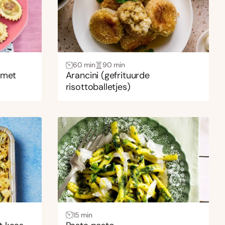
60 min
90 min
 met
Arancini (gefrituurde
risottoballetjes)
15 min