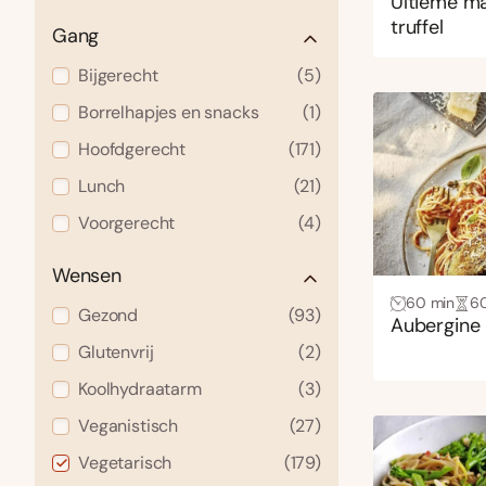
Ultieme ma
truffel
Gang
Bijgerecht
(5)
Borrelhapjes en snacks
(1)
Hoofdgerecht
(171)
Lunch
(21)
Voorgerecht
(4)
Wensen
60 min
6
Gezond
(93)
Aubergine
Glutenvrij
(2)
Koolhydraatarm
(3)
Veganistisch
(27)
Vegetarisch
(179)