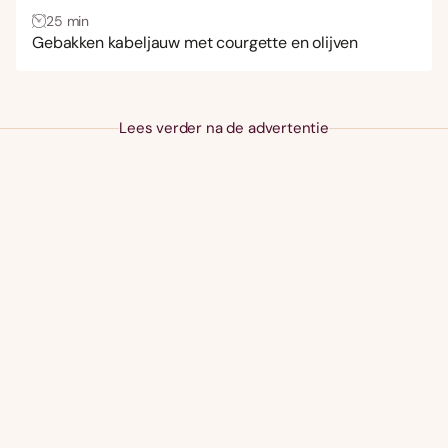
Aziatisch
(36)
25 min
Frans
(2)
Gebakken kabeljauw met courgette en olijven
Italiaans
(382)
Mexicaans
(3)
Lees verder na de advertentie
Midden-Oosters
(9)
Spaans
(7)