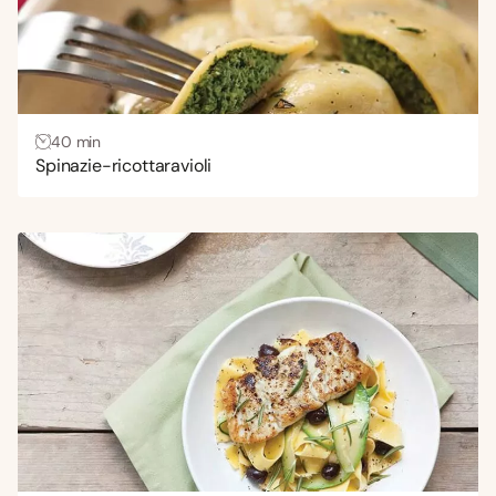
Pompoen
(1)
Rijst
(2)
Salade
(25)
40 min
Saus
(1)
Spinazie-ricottaravioli
Snel recept
(117)
Soep
(12)
Stoofschotel
(14)
Vis
(72)
Vlees
(132)
Zalm
(3)
Zoete aardappel
(1)
Keuken