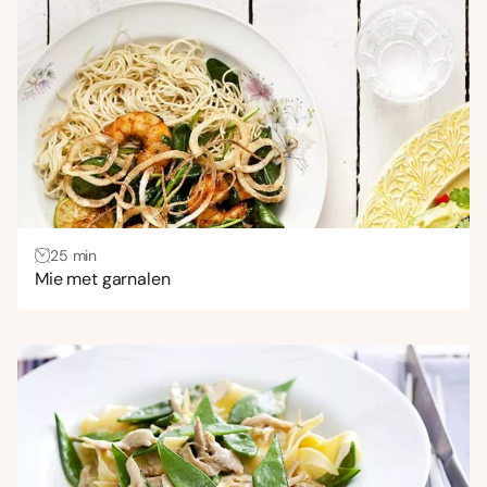
Uitdagend
(15)
Gang
Bijgerecht
(8)
Borrelhapjes en snacks
(1)
Hoofdgerecht
(454)
Lunch
(45)
25 min
Voorgerecht
(5)
Mie met garnalen
Wensen
Gezond
(242)
Glutenvrij
(6)
Koolhydraatarm
(12)
Veganistisch
(43)