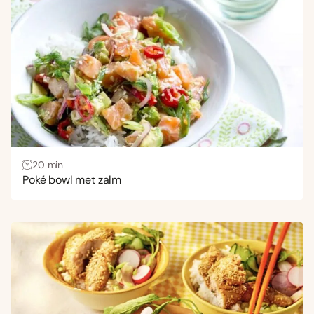
Uitdagend
(4)
Gang
Bijgerecht
(35)
Borrelhapjes en snacks
(5)
Brunch
(3)
Hoofdgerecht
(347)
20 min
Lunch
(54)
Poké bowl met zalm
Nagerecht
(5)
Ontbijt
(3)
Voorgerecht
(11)
Wensen
Gezond
(214)