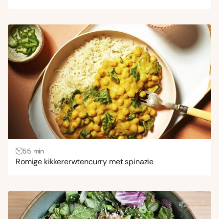
55 min
Romige kikkererwtencurry met spinazie