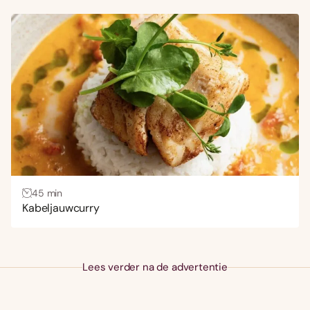
Zoete aardappel
(1)
Keuken
Aziatisch
(194)
Frans
(1)
Italiaans
(66)
Mexicaans
(17)
Midden-Oosters
(54)
Spaans
(22)
45 min
Kabeljauwcurry
Lees verder na de advertentie