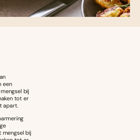
van
n een
t mengsel bĳ
aken tot er
t apart.
marmering
ige
et mengsel bĳ