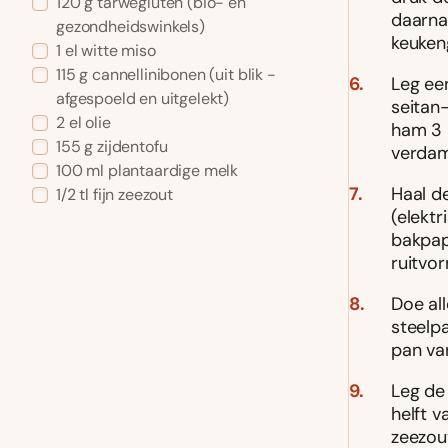
120 g tarwegluten (bio- en
daarna 
gezondheidswinkels)
keuken
1 el witte miso
115 g cannellinibonen (uit blik -
Leg ee
afgespoeld en uitgelekt)
seitan
2 el olie
ham 3 
155 g zijdentofu
verdam
100 ml plantaardige melk
Haal d
1/2 tl fijn zeezout
(elektr
bakpap
ruitvor
Doe al
steelpa
pan van
Leg de
helft 
zeezou