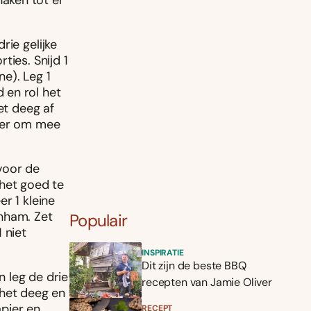
aken tot er
drie gelĳke
ties. Snĳd 1
ne). Leg 1
 en rol het
et deeg af
ĳker om mee
voor de
het goed te
r 1 kleine
nham. Zet
Populair
 niet
INSPIRATIE
Dit zijn de beste BBQ
 leg de drie
recepten van Jamie Oliver
 het deeg en
pier en
RECEPT