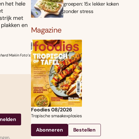
en het hele
groepen: 15x lekker koken
et
zonder stress
estrĳk met
n plakken en
Magazine
hard Makin Foto’s:
Foodies 08/2026
Tropische smaakexplosies
Abonneren
Bestellen
ingen.