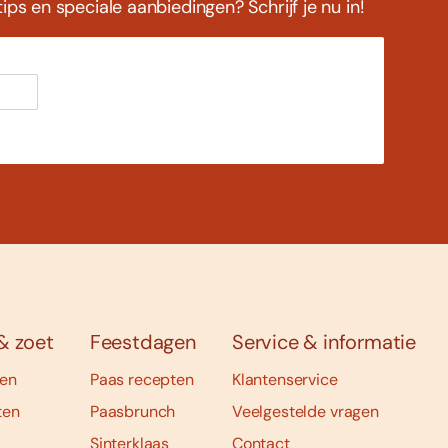
ps en speciale aanbiedingen? Schrijf je nu in!
& zoet
Feestdagen
Service & informatie
ten
Paas recepten
Klantenservice
ten
Paasbrunch
Veelgestelde vragen
Sinterklaas
Contact