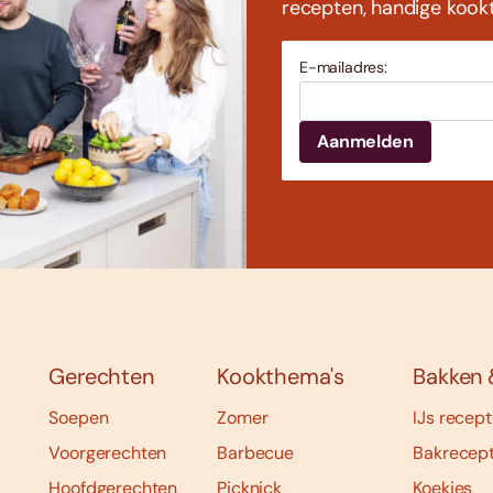
recepten, handige kookti
E-mailadres:
Gerechten
Kookthema's
Bakken 
Soepen
Zomer
IJs recep
Voorgerechten
Barbecue
Bakrecep
Hoofdgerechten
Picknick
Koekjes