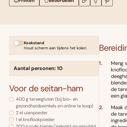
Printen
Beoordelen
Kookstand
Bereidi
Houd scherm aan tijdens het koken
Meng v
Aantal personen: 10
knoflo
deegha
blende
Voor de seitan-ham
de tar
een gla
400 g tarwegluten (bij bio- en
gezondheidswinkels en online te koop)
Maak d
2 el uienpoeder
de tar
1 el knoflookpoeder
ingred
300 g rode bieten (gekookt en geschild