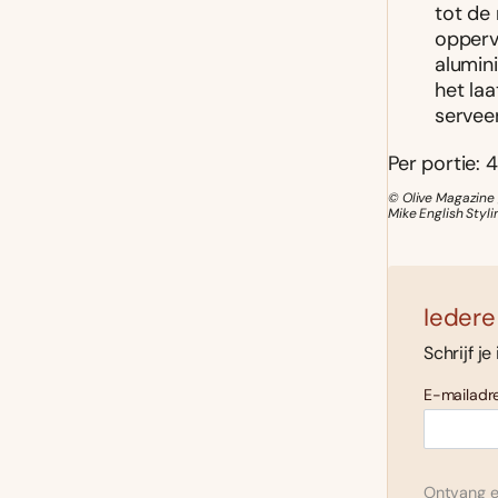
tot de
opperv
alumini
het laa
serveer
Per portie: 4
© Olive Magazine 
Mike English Styl
Iedere
Schrijf je
E-mailadre
Ontvang el