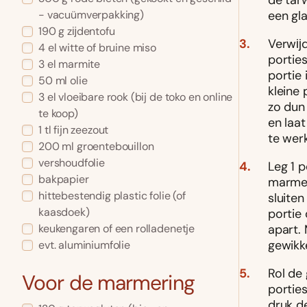
de tar
een gl
- vacuümverpakking)
190 g zĳdentofu
Verwĳd
4 el witte of bruine miso
portie
3 el marmite
portie 
50 ml olie
kleine
3 el vloeibare rook (bij de toko en online
zo dun 
te koop)
en laa
1 tl fijn zeezout
te wer
200 ml groentebouillon
vershoudfolie
Leg 1 
bakpapier
marmer
hittebestendig plastic folie (of
sluiten
kaasdoek)
portie
apart. 
keukengaren of een rolladenetje
gewikk
evt. aluminiumfolie
Rol de
Voor de marmering
portie
druk d