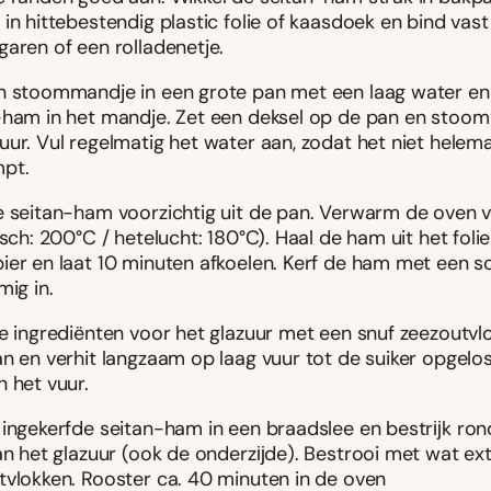
in hittebestendig plastic folie of kaasdoek en bind vas
garen of een rolladenetje.
n stoommandje in een grote pan met een laag water en
-ham in het mandje. Zet een deksel op de pan en stoom
uur. Vul regelmatig het water aan, zodat het niet helem
pt.
e seitan-ham voorzichtig uit de pan. Verwarm de oven 
isch: 200°C / hetelucht: 180°C). Haal de ham uit het foli
ier en laat 10 minuten afkoelen. Kerf de ham met een 
mig in.
le ingrediënten voor het glazuur met een snuf zeezoutvl
n en verhit langzaam op laag vuur tot de suiker opgelost
 het vuur.
 ingekerfde seitan-ham in een braadslee en bestrĳk r
van het glazuur (ook de onderzĳde). Bestrooi met wat ex
tvlokken. Rooster ca. 40 minuten in de oven