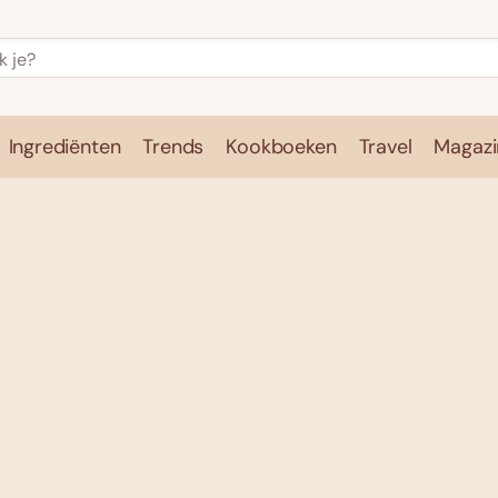
Ingrediënten
Trends
Kookboeken
Travel
Magazi
e
Kookschool
Ingrediënten
Trends
Kookboeken