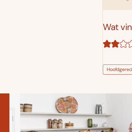
Wat vind
Hoofdgerec