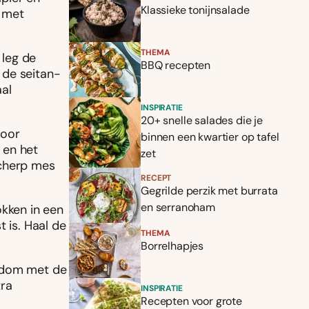
Klassieke tonijnsalade
t met
THEMA
 leg de
BBQ recepten
 de seitan-
aal
INSPIRATIE
20+ snelle salades die je
voor
binnen een kwartier op tafel
e en het
zet
scherp mes
RECEPT
Gegrilde perzik met burrata
en serranoham
okken in een
 is. Haal de
THEMA
Borrelhapjes
ondom met de
tra
INSPIRATIE
Recepten voor grote