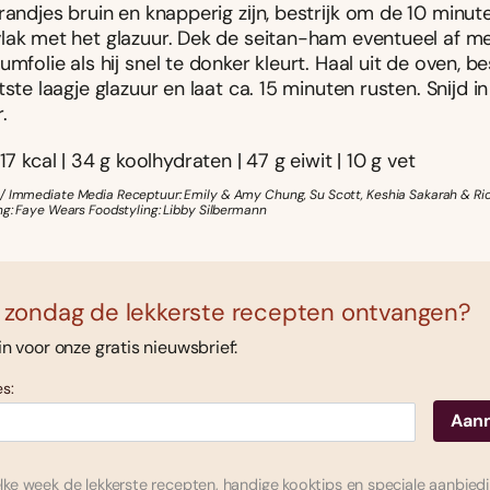
 randjes bruin en knapperig zĳn, bestrĳk om de 10 minut
lak met het glazuur. Dek de seitan-ham eventueel af m
umfolie als hĳ snel te donker kleurt. Haal uit de oven, b
tste laagje glazuur en laat ca. 15 minuten rusten. Snĳd i
.
17 kcal | 34 g koolhydraten | 47 g eiwit | 10 g vet
/ Immediate Media Receptuur: Emily & Amy Chung, Su Scott, Keshia Sakarah & Ric
ing: Faye Wears Foodstyling: Libby Silbermann
 zondag de lekkerste recepten ontvangen?
 in voor onze gratis nieuwsbrief:
s:
ke week de lekkerste recepten, handige kooktips en speciale aanbied