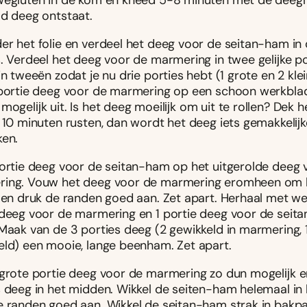
wegluten in de kom en kneed 5-8 minuten met de deegh
ad deeg ontstaat.
er het folie en verdeel het deeg voor de seitan-ham in 
s. Verdeel het deeg voor de marmering in twee gelĳke por
in tweeën zodat je nu drie porties hebt (1 grote en 2 klei
 portie deeg voor de marmering op een schoon werkblad
mogelĳk uit. Is het deeg moeilĳk om uit te rollen? Dek h
t 10 minuten rusten, dan wordt het deeg iets gemakkel
ken.
portie deeg voor de seitan-ham op het uitgerolde deeg 
ing. Vouw het deeg voor de marmering eromheen om 
 en druk de randen goed aan. Zet apart. Herhaal met wee
 deeg voor de marmering en 1 portie deeg voor de seita
Maak van de 3 porties deeg (2 gewikkeld in marmering, 1
eld) een mooie, lange beenham. Zet apart.
 grote portie deeg voor de marmering zo dun mogelĳk en
s deeg in het midden. Wikkel de seiten-ham helemaal in
e randen goed aan. Wikkel de seitan-ham strak in bakpa