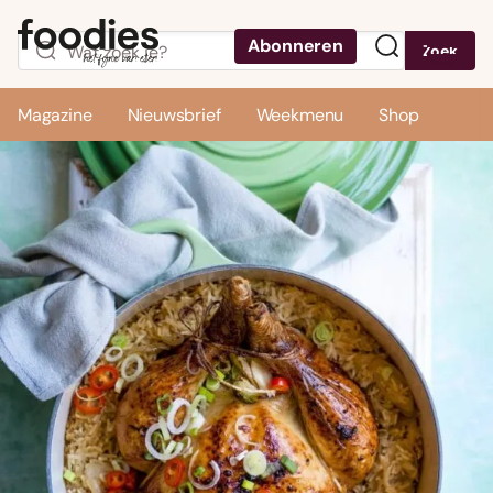
Abonneren
Zoek
Menu
Magazine
Nieuwsbrief
Weekmenu
Shop