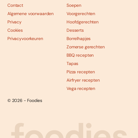
Contact
Soepen
Algemene voorwaarden
Voorgerechten
Privacy
Hoofdgerechten
Cookies
Desserts
Privacyvoorkeuren
Borrelhapjes
Zomerse gerechten
BBQ recepten
Tapas
Pizza recepten
Airfryer recepten
Vega recepten
© 2026 - Foodies
Social
Foodies 08/2026
Tropische smaakexplosies
media
Abonneren