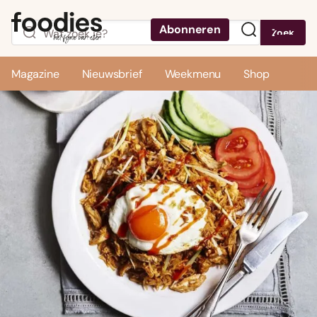
Abonneren
Zoek
Menu
Magazine
Nieuwsbrief
Weekmenu
Shop