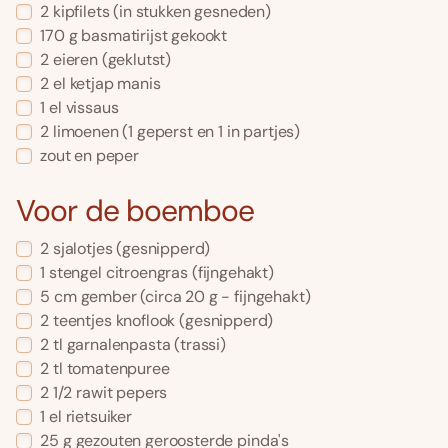
2
kipfilets
(in stukken gesneden)
170
g
basmatirijst gekookt
2
eieren
(geklutst)
2
el
ketjap manis
1
el
vissaus
2
limoenen
(1 geperst en 1 in partjes)
zout en peper
Voor de boemboe
2
sjalotjes
(gesnipperd)
1
stengel
citroengras
(fijngehakt)
5
cm
gember
(circa 20 g - fijngehakt)
2
teentjes
knoflook
(gesnipperd)
2
tl
garnalenpasta
(trassi)
2
tl
tomatenpuree
2 1/2
rawit pepers
1
el
rietsuiker
25
g
gezouten geroosterde pinda's