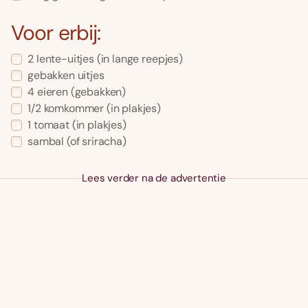
Voor erbij:
2
lente-uitjes
(in lange reepjes)
gebakken uitjes
4
eieren
(gebakken)
1/2
komkommer
(in plakjes)
1
tomaat
(in plakjes)
sambal
(of sriracha)
Lees verder na de advertentie