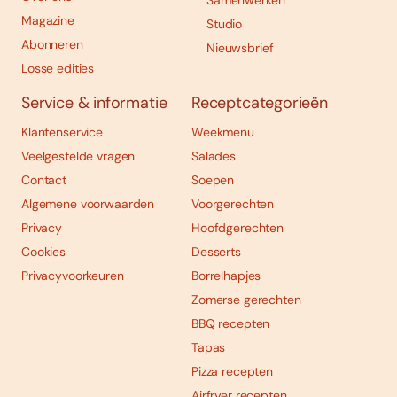
Samenwerken
Magazine
Studio
Abonneren
Nieuwsbrief
Losse edities
Service & informatie
Receptcategorieën
Klantenservice
Weekmenu
Veelgestelde vragen
Salades
Contact
Soepen
Algemene voorwaarden
Voorgerechten
Privacy
Hoofdgerechten
Cookies
Desserts
Privacyvoorkeuren
Borrelhapjes
Zomerse gerechten
BBQ recepten
Tapas
Pizza recepten
Airfryer recepten