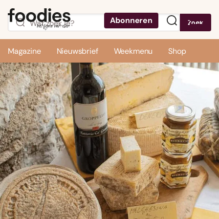
Abonneren
Zoek
Menu
Magazine
Nieuwsbrief
Weekmenu
Shop