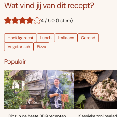
Wat vind jij van dit recept?
4 / 5.0 (1 stem)
Hoofdgerecht
Lunch
Italiaans
Gezond
Vegetarisch
Pizza
Populair
Dit zijn de beste BBQ recepten
Klassieke tonijnsala