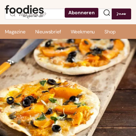
Abonneren
Zoek
Menu
Magazine
Nieuwsbrief
Weekmenu
Shop