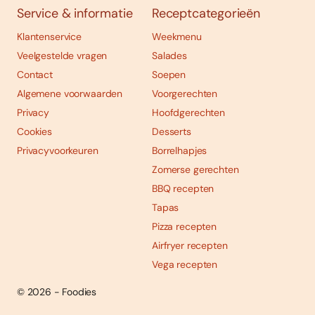
Service & informatie
Receptcategorieën
Klantenservice
Weekmenu
Veelgestelde vragen
Salades
Contact
Soepen
Algemene voorwaarden
Voorgerechten
Privacy
Hoofdgerechten
Cookies
Desserts
Privacyvoorkeuren
Borrelhapjes
Zomerse gerechten
BBQ recepten
Tapas
Pizza recepten
Foodies 08/2026
Airfryer recepten
Tropische smaakexplosies
Vega recepten
Abonneren
© 2026 - Foodies
Bestellen