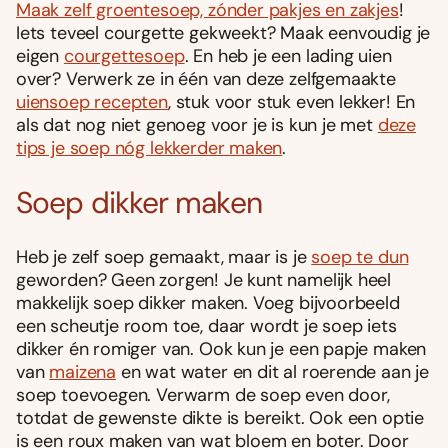
Maak zelf groentesoep, zónder pakjes en zakjes
!
Iets teveel courgette gekweekt? Maak eenvoudig je
eigen
courgettesoep
. En heb je een lading uien
over? Verwerk ze in één van deze zelfgemaakte
uiensoep recepten
, stuk voor stuk even lekker! En
als dat nog niet genoeg voor je is kun je met
deze
tips je soep nóg lekkerder maken
.
Soep dikker maken
Heb je zelf soep gemaakt, maar is je
soep te dun
geworden? Geen zorgen! Je kunt namelijk heel
makkelijk soep dikker maken. Voeg bijvoorbeeld
een scheutje room toe, daar wordt je soep iets
dikker én romiger van. Ook kun je een papje maken
van
maizena
en wat water en dit al roerende aan je
soep toevoegen. Verwarm de soep even door,
totdat de gewenste dikte is bereikt. Ook een optie
is een roux maken van wat bloem en boter. Door