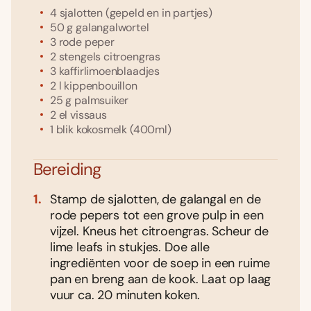
4
sjalotten
(gepeld en in partjes)
50
g
galangalwortel
3
rode peper
2
stengels
citroengras
3
kaffirlimoenblaadjes
2
l
kippenbouillon
25
g
palmsuiker
2
el
vissaus
1
blik
kokosmelk
(400ml)
Bereiding
Stamp de sjalotten, de galangal en de
rode pepers tot een grove pulp in een
vijzel. Kneus het citroengras. Scheur de
lime leafs in stukjes. Doe alle
ingrediënten voor de soep in een ruime
pan en breng aan de kook. Laat op laag
vuur ca. 20 minuten koken.