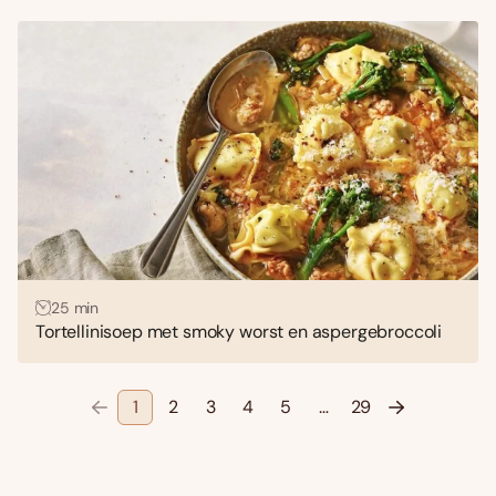
25 min
Tortellinisoep met smoky worst en aspergebroccoli
1
2
3
4
5
…
29