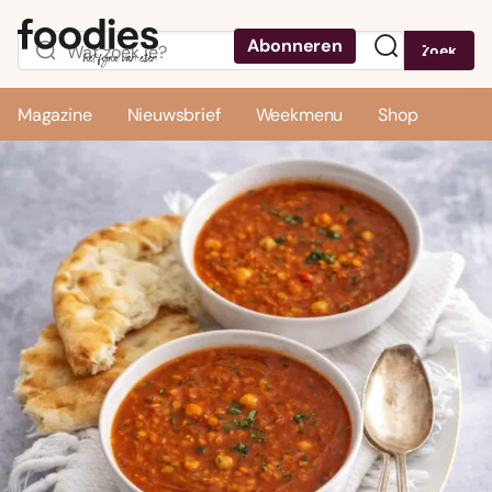
Abonneren
Zoek
Menu
Magazine
Nieuwsbrief
Weekmenu
Shop