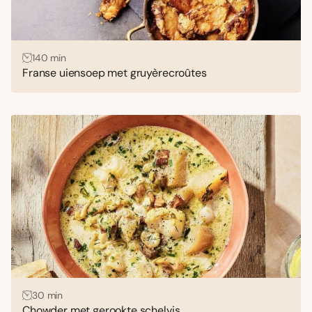
140 min
Franse uiensoep met gruyèrecroûtes
30 min
Chowder met gerookte schelvis