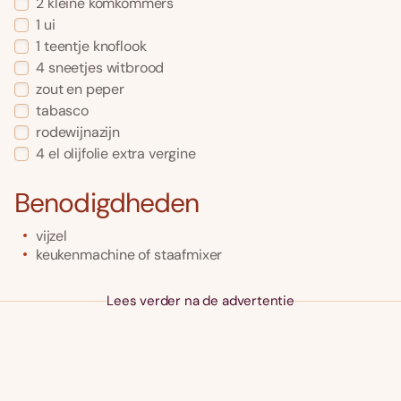
2
kleine komkommers
1
ui
1
teentje
knoflook
4
sneetjes
witbrood
zout en peper
tabasco
rodewijnazijn
4
el
olijfolie extra vergine
Benodigdheden
vijzel
keukenmachine of staafmixer
Lees verder na de advertentie