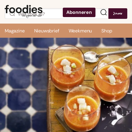
Abonneren
Zoek
Menu
Magazine
Nieuwsbrief
Weekmenu
Shop