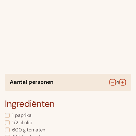
Aantal personen
4
Ingrediënten
1
paprika
1/2
el
olie
600
g
tomaten