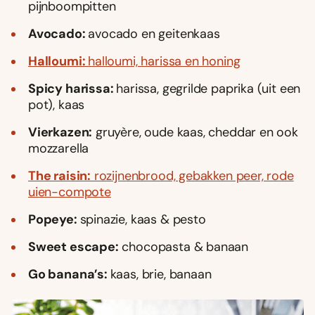
pijnboompitten
Avocado:
avocado en geitenkaas
Halloumi:
halloumi, harissa en honing
Spicy harissa:
harissa, gegrilde paprika (uit een
pot), kaas
Vierkazen:
gruyère, oude kaas, cheddar en ook
mozzarella
The raisin:
rozijnenbrood, gebakken peer, rode
uien-compote
Popeye:
spinazie, kaas & pesto
Sweet escape:
chocopasta & banaan
Go banana’s:
kaas, brie, banaan