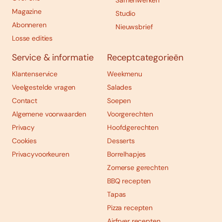
Samenwerken
Magazine
Studio
Abonneren
Nieuwsbrief
Losse edities
Service & informatie
Receptcategorieën
Klantenservice
Weekmenu
Veelgestelde vragen
Salades
Contact
Soepen
Algemene voorwaarden
Voorgerechten
Privacy
Hoofdgerechten
Cookies
Desserts
Privacyvoorkeuren
Borrelhapjes
Zomerse gerechten
BBQ recepten
Tapas
Pizza recepten
Airfryer recepten