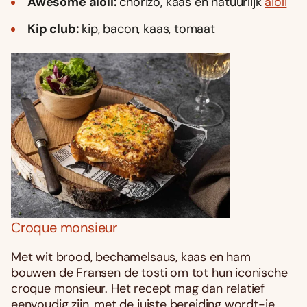
Awesome aioli:
chorizo, kaas én natuurlijk
aioli
Kip club:
kip, bacon, kaas, tomaat
Croque monsieur
Met wit brood, bechamelsaus, kaas en ham
bouwen de Fransen de tosti om tot hun iconische
croque monsieur. Het recept mag dan relatief
eenvoudig zijn, met de juiste bereiding wordt-ie