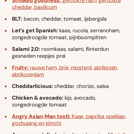
Smoked goodness:
gerookte ham, gerookte
cheddar, basilicum
BLT:
bacon, cheddar, tomaat, ijsbergsla
Let’s get Spanish:
kaas, rucola, serranoham,
zongedroogde tomaat, pijnboompitten
Salami 2.0:
roomkaas, salami, flinterdun
gesneden reepjes prei
Fruity:
rauwe ham, brie, mosterd, abrikozen,
abrikozenjam
Cheddarlicious:
cheddar, chorizo, salsa
Chicken & avocado:
kip, avocado,
zongedroogde tomaat
Angry Asian Man tosti:
Kaas, paprika, speklap,
gochujang en kimchi