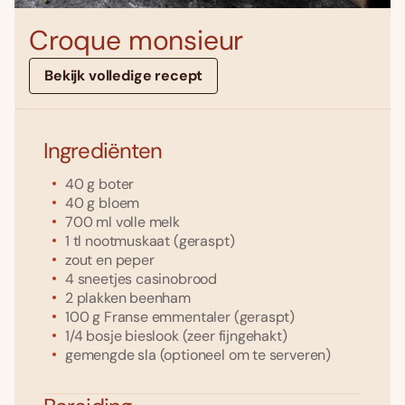
Croque monsieur
Bekijk volledige recept
Ingrediënten
40
g
boter
40
g
bloem
700
ml
volle melk
1
tl
nootmuskaat
(geraspt)
zout en peper
4
sneetjes
casinobrood
2
plakken
beenham
100
g
Franse emmentaler
(geraspt)
1/4
bosje bieslook
(zeer fijngehakt)
gemengde sla
(optioneel om te serveren)