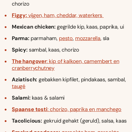
chorizo
Figgy:
vijgen, ham, cheddar, waterkers
Mexican chicken:
gegrilde kip, kaas, paprika, ui
Parma:
parmaham,
pesto
,
mozzarella
, sla
Spicy:
sambal, kaas, chorizo
The hangover
: kip of kalkoen, camembert en
cranberrychutney
Aziatisch:
gebakken kipfilet, pindakaas, sambal,
taugé
Salami:
kaas & salami
Spaanse tosti
: chorizo, paprika en manchego
Tacolicious:
gekruid gehakt (geruld), salsa, kaas