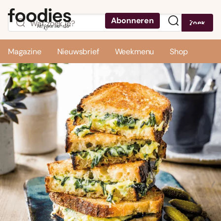
Abonneren
Zoek
Menu
Magazine
Nieuwsbrief
Weekmenu
Shop