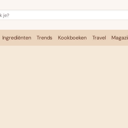
Ingrediënten
Trends
Kookboeken
Travel
Magazi
e
Kookschool
Ingrediënten
Trends
Kookboeken