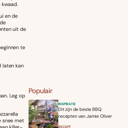
n kwaad.
ui en de
 de
nten uit de
 beginnen te
l laten kan
Populair
pan. Leg op
.
INSPIRATIE
Dit zijn de beste BBQ
zzarella
recepten van Jamie Oliver
e snee met
en killer-
RECEPT