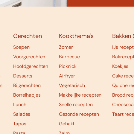
Gerechten
Kookthema's
Bakken 
Soepen
Zomer
IJs recep
Voorgerechten
Barbecue
Bakrecep
Hoofdgerechten
Picknick
Koekjes
s
Desserts
Airfryer
Cake rece
n
Bijgerechten
Vegetarisch
Quiche re
Borrelhapjes
Makkelijke recepten
Brood rec
Lunch
Snelle recepten
Cheeseca
Salades
Gezonde recepten
Taart rec
Tapas
Gehakt
Pasta
Zalm