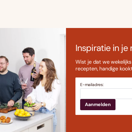
Inspiratie in je
Wist je dat we wekelijk
recepten, handige kookti
E-mailadres: