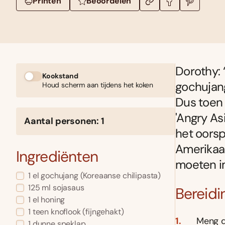
Printen
Beoordelen
Dorothy:
Kookstand
gochujang
Houd scherm aan tijdens het koken
Dus toen 
'Angry As
Aantal personen: 1
het oorsp
Amerikaan
Ingrediënten
moeten i
1 el gochujang (Koreaanse chilipasta)
125 ml sojasaus
Bereidi
1 el honing
1 teen knoflook (fijngehakt)
Meng d
1 dunne speklap