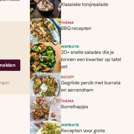
Klassieke tonijnsalade
THEMA
BBQ recepten
INSPIRATIE
20+ snelle salades die je
binnen een kwartier op tafel
zet
RECEPT
Gegrilde perzik met burrata
ingen.
en serranoham
THEMA
Borrelhapjes
INSPIRATIE
Recepten voor grote