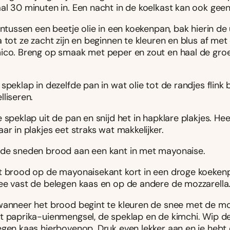
al 30 minuten in. Een nacht in de koelkast kan ook gee
intussen een beetje olie in een koekenpan, bak hierin de 
 tot ze zacht zijn en beginnen te kleuren en blus af met
ico. Breng op smaak met peper en zout en haal de groe
speklap in dezelfde pan in wat olie tot de randjes flink
liseren.
 speklap uit de pan en snijd het in hapklare plakjes. Hee
ar in plakjes eet straks wat makkelijker.
de sneden brood aan een kant in met mayonaise.
t brood op de mayonaisekant kort in een droge koeken
ee vast de belegen kaas en op de andere de mozzarella
wanneer het brood begint te kleuren de snee met de mo
t paprika-uienmengsel, de speklap en de kimchi. Wip d
gen kaas hierbovenop. Druk even lekker aan en je hebt e