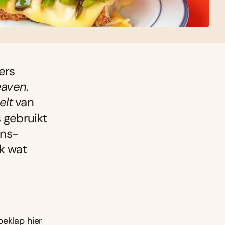
ers
eaven
.
elt
van
 gebruikt
ans-
ik wat
peklap hier