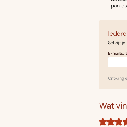
pantost
Iedere
Schrijf je
E-mailadre
Ontvang el
Wat vind