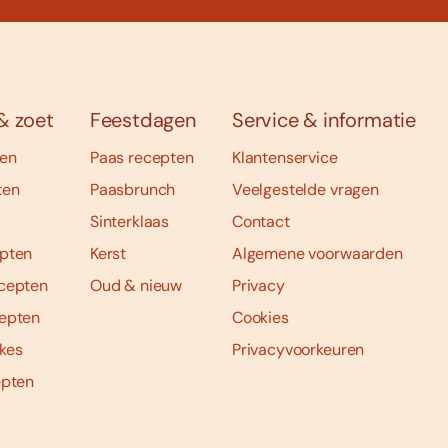
& zoet
Feestdagen
Service & informatie
ten
Paas recepten
Klantenservice
ten
Paasbrunch
Veelgestelde vragen
Sinterklaas
Contact
pten
Kerst
Algemene voorwaarden
cepten
Oud & nieuw
Privacy
epten
Cookies
kes
Privacyvoorkeuren
epten