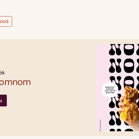
rood
ek
omnom
u