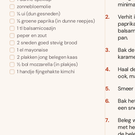
minima
zonnebloemolie
¼ ui (dun gesneden)
Verhit 
¼ groene paprika (in dunne reepjes)
paprika
1 tl balsamicoazijn
balsam
peper en zout
pan.
2 sneden goed stevig brood
Bak de 
1 el mayonaise
karamel
2 plakken jong belegen kaas
½ bol mozzarella (in plakjes)
Haal de
1 handje fijngehakte kimchi
ook, ma
Smeer 
Bak he
een sn
Beleg 
met he
de bele