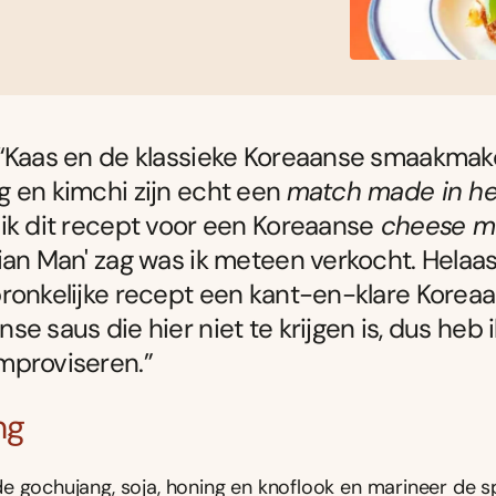
 “Kaas en de klassieke Koreaanse smaakmak
 en kimchi zijn echt een
match made in h
ik dit recept voor een Koreaanse
cheese m
ian Man' zag was ik meteen verkocht. Helaas
ronkelijke recept een kant-en-klare Korea
se saus die hier niet te krijgen is, dus heb 
mproviseren.”
ng
e gochujang, soja, honing en knoflook en marineer de s