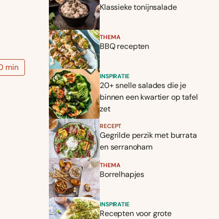
Klassieke tonijnsalade
THEMA
BBQ recepten
0 min
INSPIRATIE
20+ snelle salades die je
binnen een kwartier op tafel
zet
RECEPT
Gegrilde perzik met burrata
en serranoham
THEMA
Borrelhapjes
INSPIRATIE
Recepten voor grote