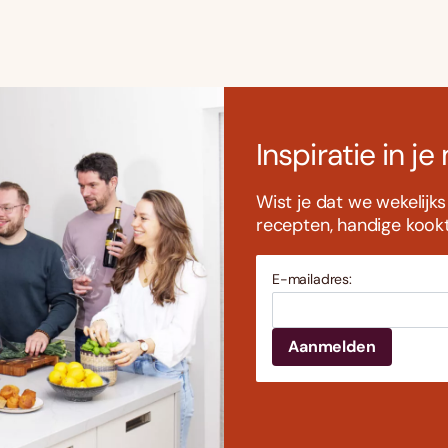
Inspiratie in je
Wist je dat we wekelijk
recepten, handige kookti
E-mailadres: