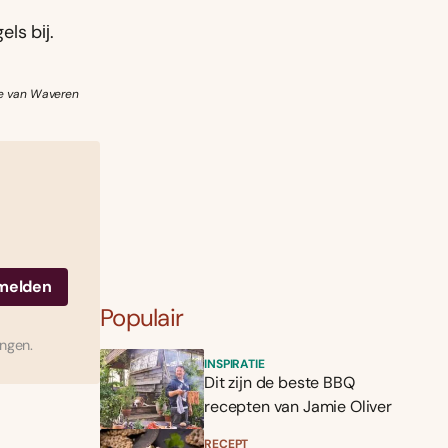
els bĳ.
ke van Waveren
Populair
ingen.
INSPIRATIE
Dit zijn de beste BBQ
recepten van Jamie Oliver
RECEPT