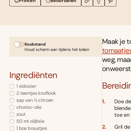
Printen
Beoordelen
Maak je t
Kookstand
tomaatje
Houd scherm aan tijdens het koken
weg, maar
onweersta
Ingrediënten
Bereidi
1 eidooier
2 teentjes knoflook
sap van ½ citroen
Doe de
chorizo-olie
blender
zout
toe en
50 ml olĳfolie
Gril de
1 bos bosuitjes