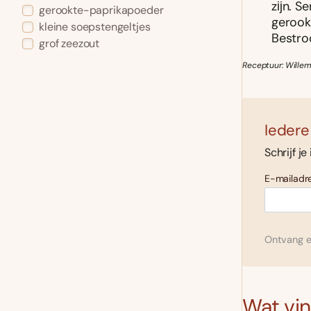
zĳn. Se
gerookte-paprikapoeder
gerook
kleine soepstengeltjes
Bestro
grof zeezout
Receptuur: Willem
Iedere
Schrijf je
E-mailadre
Ontvang el
Wat vind