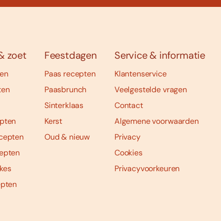
& zoet
Feestdagen
Service & informatie
ten
Paas recepten
Klantenservice
ten
Paasbrunch
Veelgestelde vragen
Sinterklaas
Contact
pten
Kerst
Algemene voorwaarden
cepten
Oud & nieuw
Privacy
epten
Cookies
kes
Privacyvoorkeuren
epten