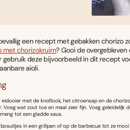
oevallig een recept met gebakken chorizo z
s met chorizokruim
? Gooi de overgebleven o
 gebruik deze bijvoorbeeld in dit recept vo
anbare aioli.
ng
 eidooier met de knoflook, het citroensap en de chorizo
. Voeg wat zout toe en maal zeer fĳn. Voeg geleidelĳk de
 meng tot een gladde saus.
 bosuitjes in een grillpan of op de barbecue tot ze moo