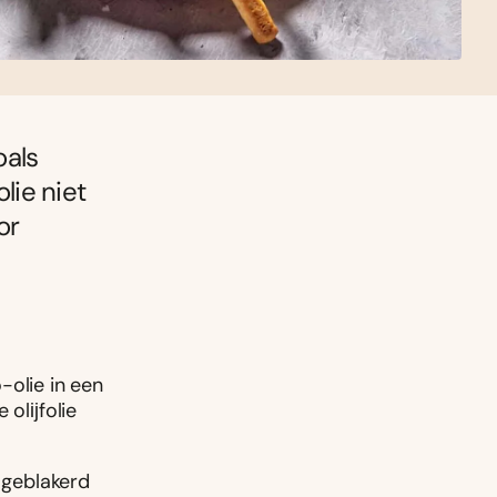
oals
lie niet
or
-olie in een
 olĳfolie
i geblakerd