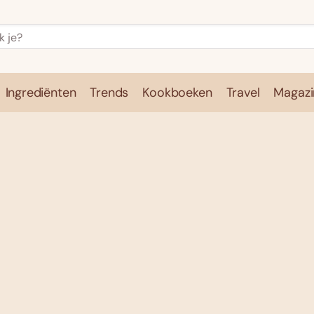
Ingrediënten
Trends
Kookboeken
Travel
Magazi
e
Kookschool
Ingrediënten
Trends
Kookboeken