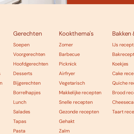
Gerechten
Kookthema's
Bakken 
Soepen
Zomer
IJs recep
Voorgerechten
Barbecue
Bakrecep
Hoofdgerechten
Picknick
Koekjes
s
Desserts
Airfryer
Cake rece
n
Bijgerechten
Vegetarisch
Quiche re
Borrelhapjes
Makkelijke recepten
Brood rec
Lunch
Snelle recepten
Cheeseca
Salades
Gezonde recepten
Taart rec
Tapas
Gehakt
Pasta
Zalm