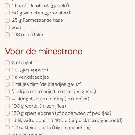
1 teentje knoflook (gepeld)
50 g walnoten (geroosterd)
25 g Parmezaanse kaas
zout
100 ml olijfolie
Voor de minestrone
3 el olijfolie
1 ui (gesnipperd)
1 tl venkelzaadjes
2 takjes tijm (de blaadjes gerist)
2 takjes rozemarijn (de naaldjes gerist)
4 stengels bleekselderij (in reepjes)
100 g wortel (in schijfjes)
150 g sperziebonen (of doperwten of peultjes)
1 blik witte bonen à 400 g (uitgelekt en afgespoeld)
150 g kleine pasta (bijv. maccheroni)
zout en peper