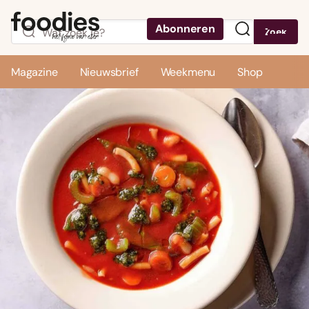
Abonneren
Zoek
Menu
Magazine
Nieuwsbrief
Weekmenu
Shop