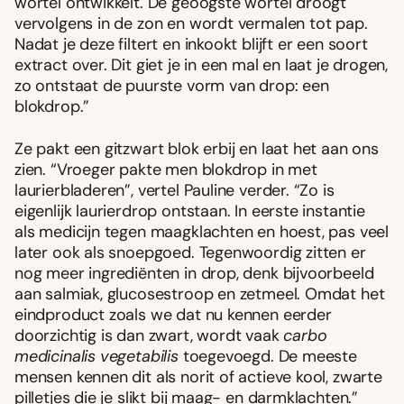
wortel ontwikkelt. De geoogste wortel droogt
vervolgens in de zon en wordt vermalen tot pap.
Nadat je deze filtert en inkookt blijft er een soort
extract over. Dit giet je in een mal en laat je drogen,
zo ontstaat de puurste vorm van drop: een
blokdrop.”
Ze pakt een gitzwart blok erbij en laat het aan ons
zien. “Vroeger pakte men blokdrop in met
laurierbladeren”, vertel Pauline verder. “Zo is
eigenlijk laurierdrop ontstaan. In eerste instantie
als medicijn tegen maagklachten en hoest, pas veel
later ook als snoepgoed. Tegenwoordig zitten er
nog meer ingrediënten in drop, denk bijvoorbeeld
aan salmiak, glucosestroop en zetmeel. Omdat het
eindproduct zoals we dat nu kennen eerder
doorzichtig is dan zwart, wordt vaak
carbo
medicinalis vegetabilis
toegevoegd. De meeste
mensen kennen dit als norit of actieve kool, zwarte
pilletjes die je slikt bij maag- en darmklachten.”