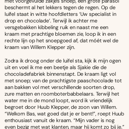
met voorgevulde zakjes snoep, een grote parasol
beschermt al het lekkers tegen de regen. Op de
luifel staat in witte hoofdletters ‘Uw specialist in
drop en chocolade’. Terwijl ik achter me
versgebakken kibbeling ruik en naast me een
kraam met prachtige bloemen zie, loop ik in een
rechte lijn op het snoepgoed af, dat móét wel de
kraam van Willem Klepper zijn.
Zodra ik droog onder de luifel sta, kijk ik mijn ogen
uit en voel ik me een beetje als Sjakie die de
chocoladefabriek binnenstapt. De kraam ligt vol
met snoep; van de prachtigste paaschocolade tot
aan bakken vol met verschillende soorten drop,
zure matten en roomboterbabbelaars. Terwijl het
water me in de mond loopt, word ik vriendelijk
begroet door Huub Klepper, de zoon van Willem.
“Welkom Bas, wat goed dat je er bent!”, roept Huub
enthousiast vanuit de kraam. “Mijn vader is nog
even bezig met wat klanten, maar hij komt zo bij je.”