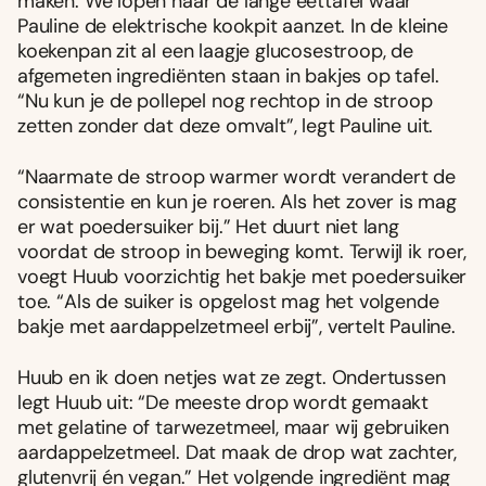
maken. We lopen naar de lange eettafel waar
Pauline de elektrische kookpit aanzet. In de kleine
koekenpan zit al een laagje glucosestroop, de
afgemeten ingrediënten staan in bakjes op tafel.
“Nu kun je de pollepel nog rechtop in de stroop
zetten zonder dat deze omvalt”, legt Pauline uit.
“Naarmate de stroop warmer wordt verandert de
consistentie en kun je roeren. Als het zover is mag
er wat poedersuiker bij.” Het duurt niet lang
voordat de stroop in beweging komt. Terwijl ik roer,
voegt Huub voorzichtig het bakje met poedersuiker
toe. “Als de suiker is opgelost mag het volgende
bakje met aardappelzetmeel erbij”, vertelt Pauline.
Huub en ik doen netjes wat ze zegt. Ondertussen
legt Huub uit: “De meeste drop wordt gemaakt
met gelatine of tarwezetmeel, maar wij gebruiken
aardappelzetmeel. Dat maak de drop wat zachter,
glutenvrij én vegan.” Het volgende ingrediënt mag