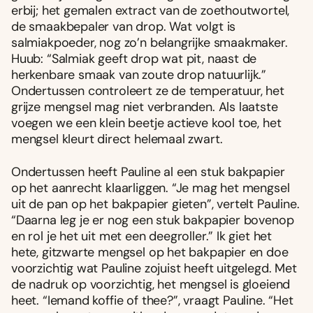
erbij; het gemalen extract van de zoethoutwortel,
de smaakbepaler van drop. Wat volgt is
salmiakpoeder, nog zo’n belangrijke smaakmaker.
Huub: “Salmiak geeft drop wat pit, naast de
herkenbare smaak van zoute drop natuurlijk.”
Ondertussen controleert ze de temperatuur, het
grijze mengsel mag niet verbranden. Als laatste
voegen we een klein beetje actieve kool toe, het
mengsel kleurt direct helemaal zwart.
Ondertussen heeft Pauline al een stuk bakpapier
op het aanrecht klaarliggen. “Je mag het mengsel
uit de pan op het bakpapier gieten”, vertelt Pauline.
“Daarna leg je er nog een stuk bakpapier bovenop
en rol je het uit met een deegroller.” Ik giet het
Foodies 08/2026
hete, gitzwarte mengsel op het bakpapier en doe
Tropische smaakexplosies
voorzichtig wat Pauline zojuist heeft uitgelegd. Met
Abonneren
de nadruk op voorzichtig, het mengsel is gloeiend
Bestellen
heet. “Iemand koffie of thee?”, vraagt Pauline. “Het