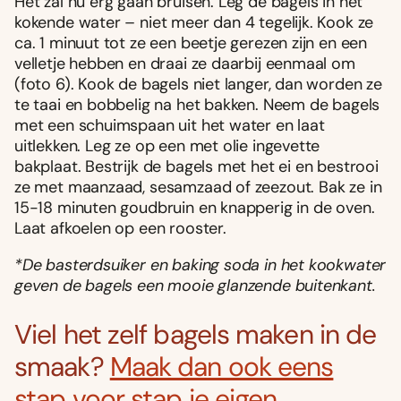
Het zal nu erg gaan bruisen. Leg de bagels in het
kokende water – niet meer dan 4 tegelijk. Kook ze
ca. 1 minuut tot ze een beetje gerezen zijn en een
velletje hebben en draai ze daarbij eenmaal om
(foto 6). Kook de bagels niet langer, dan worden ze
te taai en bobbelig na het bakken. Neem de bagels
met een schuimspaan uit het water en laat
uitlekken. Leg ze op een met olie ingevette
bakplaat. Bestrijk de bagels met het ei en bestrooi
ze met maanzaad, sesamzaad of zeezout. Bak ze in
15-18 minuten goudbruin en knapperig in de oven.
Laat afkoelen op een rooster.
*De basterdsuiker en baking soda in het kookwater
geven de bagels een mooie glanzende buitenkant.
Viel het zelf bagels maken in de
smaak?
Maak dan ook eens
stap voor stap je eigen