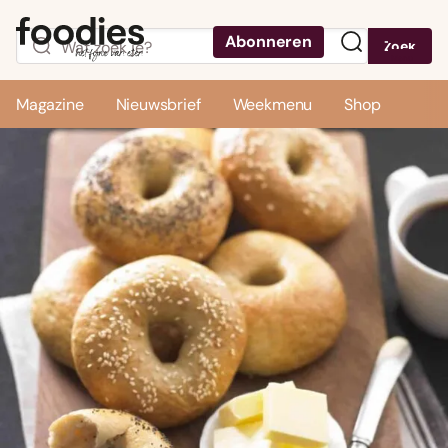
Abonneren
Zoek
Menu
Magazine
Nieuwsbrief
Weekmenu
Shop