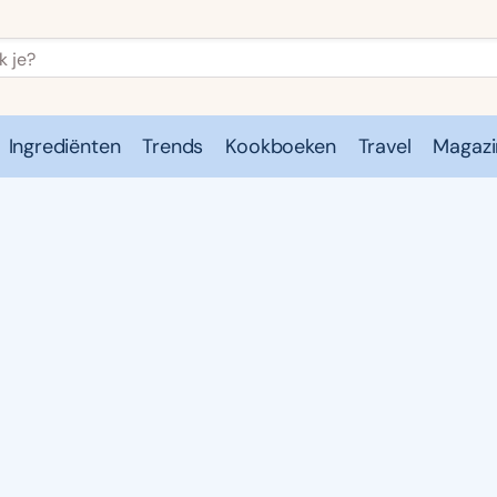
Ingrediënten
Trends
Kookboeken
Travel
Magazi
e
Kookschool
Ingrediënten
Trends
Kookboeken