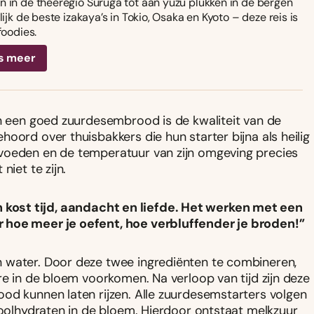
 in de theeregio Suruga tot aan yuzu plukken in de bergen
ijk de beste izakaya’s in Tokio, Osaka en Kyoto – deze reis is
foodies.
s meer
an een goed zuurdesembrood is de kwaliteit van de
oord over thuisbakkers die hun starter bijna als heilig
jvoeden en de temperatuur van zijn omgeving precies
niet te zijn.
 kost tijd, aandacht en liefde. Het werken met een
r hoe meer je oefent, hoe verbluffender je broden!”
 water. Door deze twee ingrediënten te combineren,
re in de bloem voorkomen. Na verloop van tijd zijn deze
od kunnen laten rijzen. Alle zuurdesemstarters volgen
 koolhydraten in de bloem. Hierdoor ontstaat melkzuur