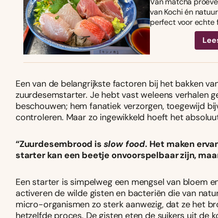
Van matcha proeven
van Kochi én natuurl
perfect voor echte 
Lee
Een van de belangrijkste factoren bij het bakken v
zuurdesemstarter. Je hebt vast weleens verhalen geh
beschouwen; hem fanatiek verzorgen, toegewijd bi
controleren. Maar zo ingewikkeld hoeft het absoluut 
“Zuurdesembrood is
slow food
. Het maken ervan
starter kan een beetje onvoorspelbaar zijn, maa
Een starter is simpelweg een mengsel van bloem en
activeren de wilde gisten en bacteriën die van natu
micro-organismen zo sterk aanwezig, dat ze het bro
hetzelfde proces. De gisten eten de suikers uit de