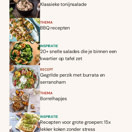
Klassieke tonijnsalade
THEMA
BBQ recepten
INSPIRATIE
20+ snelle salades die je binnen een
kwartier op tafel zet
RECEPT
Gegrilde perzik met burrata en
serranoham
THEMA
Borrelhapjes
INSPIRATIE
Recepten voor grote groepen: 15x
lekker koken zonder stress