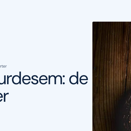
rter
uurdesem: de
er