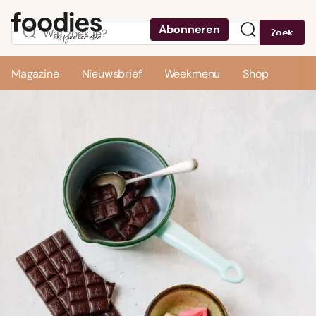
Abonneren
Zoek
Menu
Magazine
Nieuwsbrief
Weekmenu
Shop