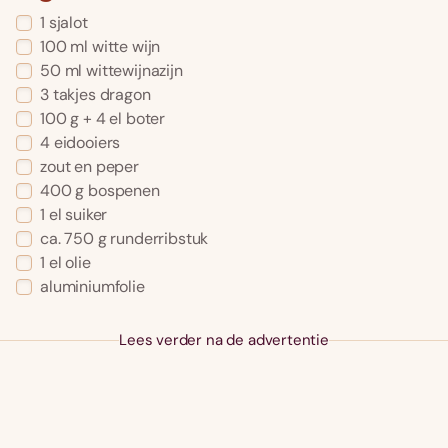
1 sjalot
100 ml witte wijn
50 ml wittewijnazijn
3 takjes dragon
100 g + 4 el boter
4 eidooiers
zout en peper
400 g bospenen
1 el suiker
ca. 750 g runderribstuk
1 el olie
aluminiumfolie
Lees verder na de advertentie