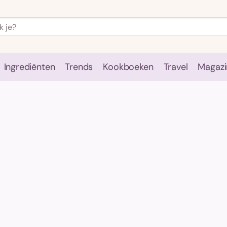
Ingrediënten
Trends
Kookboeken
Travel
Magazi
e
Kookschool
Ingrediënten
Trends
Kookboeken