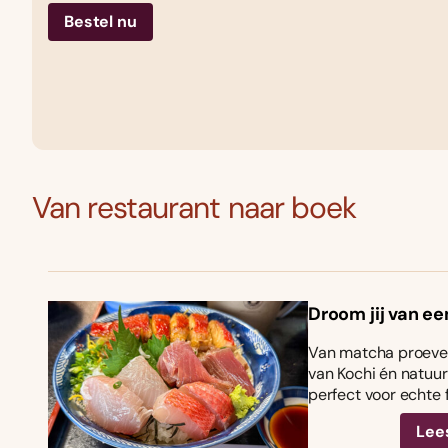
Bestel nu
Van restaurant naar boek
Droom jij van ee
Van matcha proeven
van Kochi én natuurl
perfect voor echte 
Lee