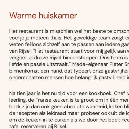
Warme huiskamer
Het restaurant is misschien wel het beste te omsc
voel je je meteen thuis. Het geweldige team zorgt e
weten feilloos zichzelf aan te passen aan iedere g
van Rijsel: “Het restaurant staat voor mij gelijk aan
vergeet zodra ze Rijsel binnenstappen. Ons team is e
liefde en passie uitstraalt.” Mede-eigenaar Pieter S
binnenkomst een hand, dat typeert onze gastvrijhei
onderschatten mensen hoe belangrijk gastvrijheid is
Na tien jaar is het nu tijd voor een kookboek. Chef I
leerling, de Franse keuken is te groot om in één me
boek zijn dan ook geen absolute waarheid, koken blijf
de recepten als leidraad maar probeer ook uit de lo
om de keuken in te duiken als we door het boek hee
tafel reserveren bij Rijsel.