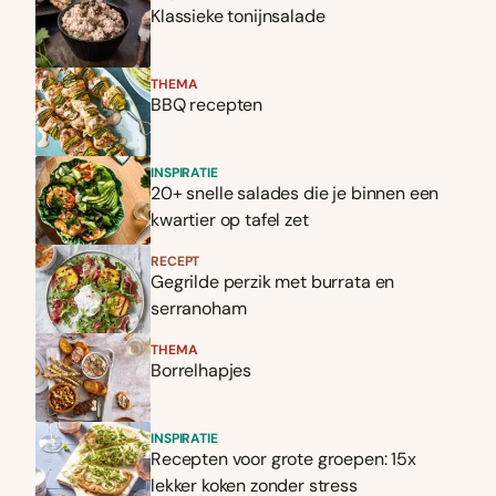
Klassieke tonijnsalade
THEMA
BBQ recepten
INSPIRATIE
20+ snelle salades die je binnen een
kwartier op tafel zet
RECEPT
Gegrilde perzik met burrata en
serranoham
THEMA
Borrelhapjes
INSPIRATIE
Recepten voor grote groepen: 15x
lekker koken zonder stress