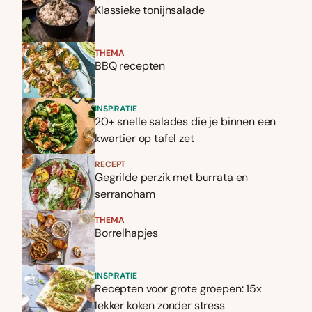
Klassieke tonijnsalade
THEMA
BBQ recepten
INSPIRATIE
20+ snelle salades die je binnen een
kwartier op tafel zet
RECEPT
Gegrilde perzik met burrata en
serranoham
THEMA
Borrelhapjes
INSPIRATIE
Recepten voor grote groepen: 15x
lekker koken zonder stress