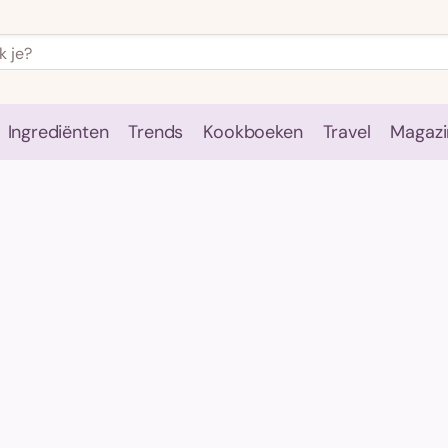
Ingrediënten
Trends
Kookboeken
Travel
Magazi
e
Kookschool
Ingrediënten
Trends
Kookboeken