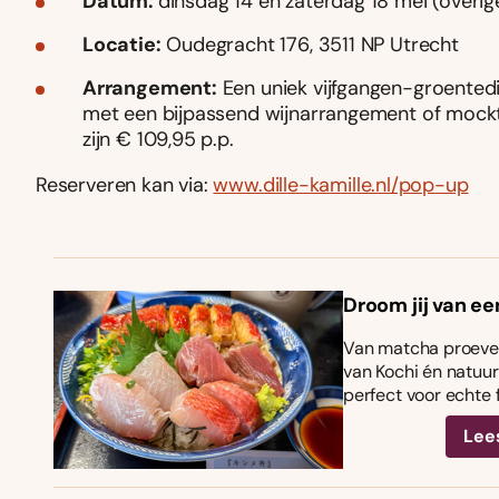
Datum:
dinsdag 14 en zaterdag 18 mei (overige
Locatie:
Oudegracht 176, 3511 NP Utrecht
Arrangement:
Een uniek vijfgangen-groented
met een bijpassend wijnarrangement of mockta
zijn € 109,95 p.p.
Reserveren kan via:
www.dille-kamille.nl/pop-up
Droom jij van ee
Van matcha proeven
van Kochi én natuurl
perfect voor echte 
Lee