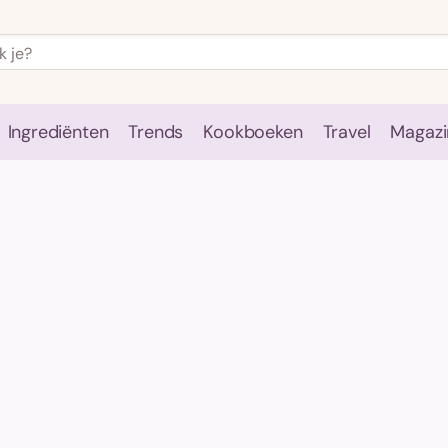
Ingrediënten
Trends
Kookboeken
Travel
Magazi
e
Kookschool
Ingrediënten
Trends
Kookboeken