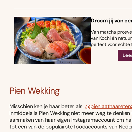
Droom jij van ee
Van matcha proeven
van Kochi én natuurl
perfect voor echte 
Lee
Pien Wekking
Misschien ken je haar beter als
@pienlaathaareten
inmiddels is Pien Wekking niet meer weg te denken 
aanmaken van haar eigen Instagramaccount om haar
tot een van de populairste foodaccounts van Neder