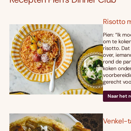
Risotto 
Pien: “Ik mo
om te koken
risotto. Dat
over, iemand
rond de pan
koken onder
voorbereidi
gerecht voo
Naar het 
Venkel-t