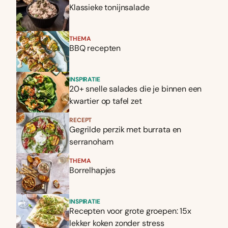
Klassieke tonijnsalade
THEMA
BBQ recepten
INSPIRATIE
20+ snelle salades die je binnen een
kwartier op tafel zet
RECEPT
Gegrilde perzik met burrata en
serranoham
THEMA
Borrelhapjes
INSPIRATIE
Recepten voor grote groepen: 15x
lekker koken zonder stress