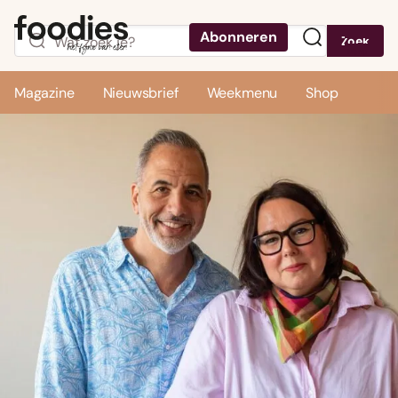
Abonneren
Zoek
Menu
Magazine
Nieuwsbrief
Weekmenu
Shop