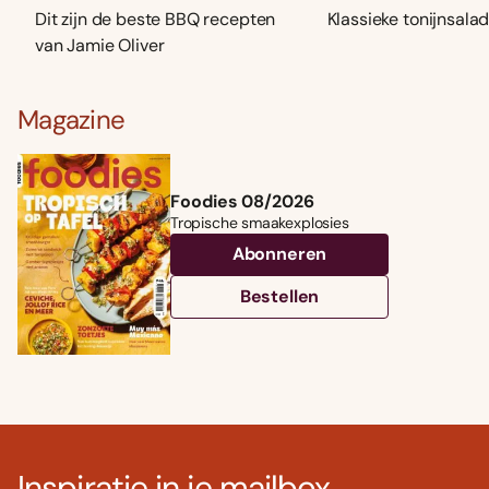
Dit zijn de beste BBQ recepten
Klassieke tonijnsala
van Jamie Oliver
Magazine
Foodies 08/2026
Tropische smaakexplosies
Abonneren
Bestellen
Inspiratie in je mailbox