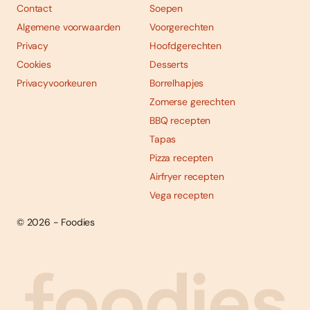
Contact
Soepen
Algemene voorwaarden
Voorgerechten
Privacy
Hoofdgerechten
Cookies
Desserts
Privacyvoorkeuren
Borrelhapjes
Zomerse gerechten
BBQ recepten
Tapas
Pizza recepten
Airfryer recepten
Vega recepten
© 2026 - Foodies
Social
Foodies 08/2026
Tropische smaakexplosies
media
Abonneren