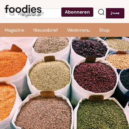
Abonneren
Zoek
Menu
Magazine
Nieuwsbrief
Weekmenu
Shop