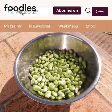
Abonneren
Zoek
Menu
Magazine
Nieuwsbrief
Weekmenu
Shop