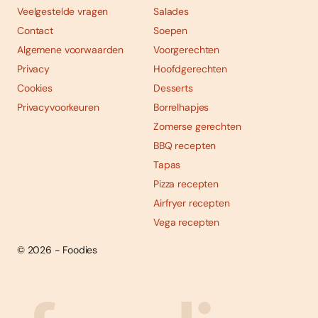
Veelgestelde vragen
Salades
Contact
Soepen
Algemene voorwaarden
Voorgerechten
Privacy
Hoofdgerechten
Cookies
Desserts
Privacyvoorkeuren
Borrelhapjes
Zomerse gerechten
BBQ recepten
Tapas
Pizza recepten
Airfryer recepten
Vega recepten
Foodies 08/2026
© 2026 - Foodies
Tropische smaakexplosies
Social
Abonneren
media
Bestellen