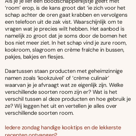
Als je je lief een boodschappenlijstje geeft met
‘room’ erop, is de kans groot dat ‘ie zich voor het
schap achter de oren gaat krabben en vervolgens
een telefoon uit de zak vist. Waarschijnlijk om te
vragen wat je precies wilt hebben. Het aanbod is
namelijk zo groot dat je soms door de bomen het
bos niet meer ziet. In het schap vind je zure room,
kookroom, slagroom en crème fraîche in bussen,
pakjes, bakjes en flesjes.
Daartussen staan producten met geheimzinnige
namen zoals ‘kookzuivel’ of ‘crème culinair’
waarvan je je afvraagt wat ze eigenlijk zijn. Welke
verschillende soorten room zijn er? Wat is het
verschil tussen al deze producten en hoe gebruik je
ze? Wij leggen het uit en vertellen je alles over
verschillende soorten room.
Iedere zondag handige kooktips en de lekkerste
recepten ontvangen?