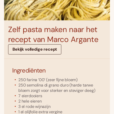
Zelf pasta maken naar het
recept van Marco Argante
Bekijk volledige recept
Ingrediënten
250
farina ’00’
(zeer ﬁjne bloem)
250
semolina di grano duro
(harde tarwe
bloem zorgt voor sterker en steviger deeg)
7
eierdooiers
2
hele eieren
3
el
rode wijnazijn
1
el
olijfolie extra vergine