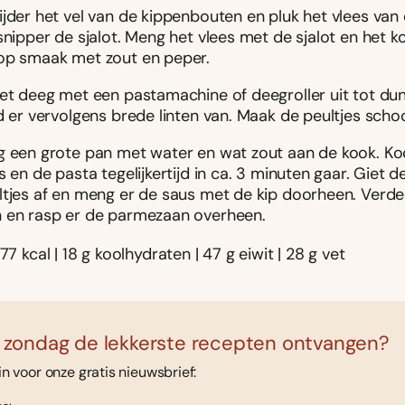
jder het vel van de kippenbouten en pluk het vlees van 
snipper de sjalot. Meng het vlees met de sjalot en het k
op smaak met zout en peper.
et deeg met een pastamachine of deegroller uit tot du
d er vervolgens brede linten van. Maak de peultjes scho
 een grote pan met water en wat zout aan de kook. Ko
s en de pasta tegelijkertijd in ca. 3 minuten gaar. Giet 
ltjes af en meng er de saus met de kip doorheen. Verde
 en rasp er de parmezaan overheen.
77 kcal | 18 g koolhydraten | 47 g eiwit | 28 g vet
 zondag de lekkerste recepten ontvangen?
 in voor onze gratis nieuwsbrief: