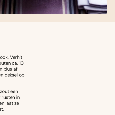
ook. Verhit
uten ca. 10
n blus af
en deksel op
 zout een
 rusten in
en laat ze
t.