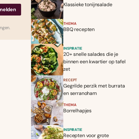
Klassieke tonijnsalade
THEMA
ingen.
BBQ recepten
INSPIRATIE
20+ snelle salades die je
binnen een kwartier op tafel
zet
RECEPT
Gegrilde perzik met burrata
en serranoham
THEMA
Borrelhapjes
INSPIRATIE
Recepten voor grote