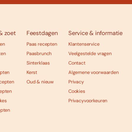
& zoet
Feestdagen
Service & informatie
ten
Paas recepten
Klantenservice
ten
Paasbrunch
Veelgestelde vragen
Sinterklaas
Contact
pten
Kerst
Algemene voorwaarden
cepten
Oud & nieuw
Privacy
epten
Cookies
kes
Privacyvoorkeuren
epten