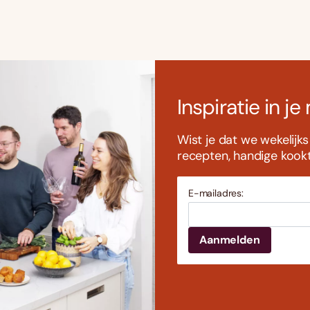
Inspiratie in je
Wist je dat we wekelijk
recepten, handige kookti
E-mailadres: