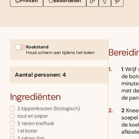
Printen
Beoordelen
Kookstand
Bereidi
Houd scherm aan tijdens het koken
1
Wrijf 
Aantal personen: 4
de bot
minute
met de
Ingrediënten
de pan
2 kippenbouten (biologisch)
2
Kneed
zout en peper
soepel 
5 tenen knoflook
de koel
1 el boter
afkoele
5 takjes tijm