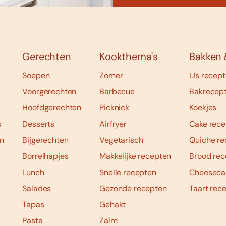
Gerechten
Kookthema's
Bakken 
Soepen
Zomer
IJs recep
Voorgerechten
Barbecue
Bakrecep
Hoofdgerechten
Picknick
Koekjes
s
Desserts
Airfryer
Cake rece
n
Bijgerechten
Vegetarisch
Quiche re
Borrelhapjes
Makkelijke recepten
Brood rec
Lunch
Snelle recepten
Cheeseca
Salades
Gezonde recepten
Taart rec
Tapas
Gehakt
Pasta
Zalm