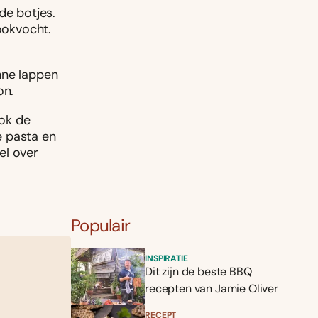
de botjes.
ookvocht.
nne lappen
on.
ok de
de pasta en
el over
Populair
INSPIRATIE
Dit zijn de beste BBQ
recepten van Jamie Oliver
RECEPT