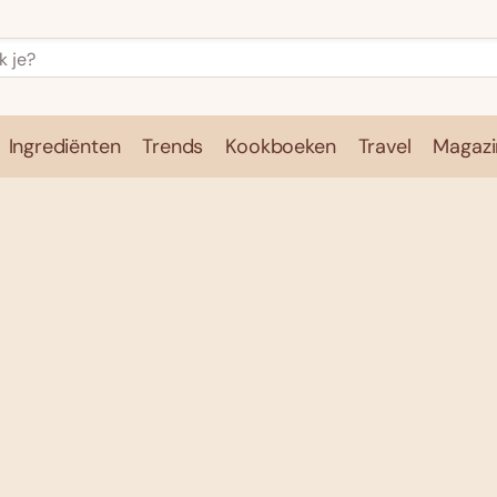
Ingrediënten
Trends
Kookboeken
Travel
Magazi
e
Kookschool
Ingrediënten
Trends
Kookboeken