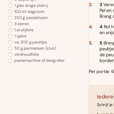
3
Verwi
1 glas droge sherry
Pel en 
100 ml slagroom
Breng 
250 g pastabloem
3 eieren
4
Rol h
1 el olijfolie
en snij
1 sjalot
ca. 300 g peultjes
5
Breng
50 g parmezaan (stuk)
peultje
de peu
vershoudfolie
borden
pastamachine of deegroller
Per portie: 6
Iedere
Schrijf je