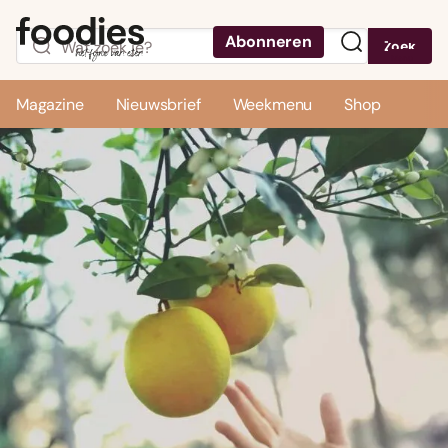
Abonneren
Zoek
Menu
Magazine
Nieuwsbrief
Weekmenu
Shop